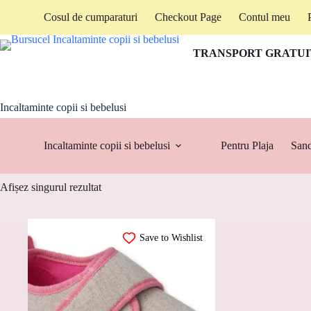
Sari
Cosul de cumparaturi
Checkout Page
Contul meu
la
conținut
TRANSPORT GRATUIT
Incaltaminte copii si bebelusi
Incaltaminte copii si bebelusi
Pentru Plaja
Sand
Afișez singurul rezultat
Save to Wishlist