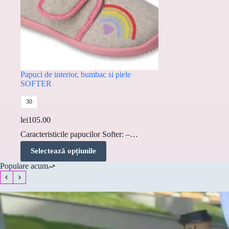
Papuci de interior, bumbac si piele
SOFTER
30
lei
105.00
Caracteristicile papucilor Softer: –…
Acest
Selectează opțiunile
produs
are
Populare acum
mai
multe
variații.
Opțiunile
pot
fi
alese