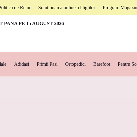
Politica de Retur
Solutionarea online a litigiilor
Program Magazin I
 PANA PE 15 AUGUST 2026
ale
Adidasi
Primii Pasi
Ortopedici
Barefoot
Pentru Sc