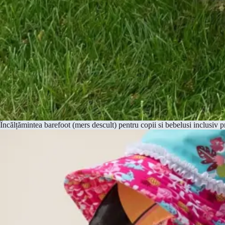
Încălțămintea barefoot (mers descult) pentru copii si bebelusi inclusiv pri