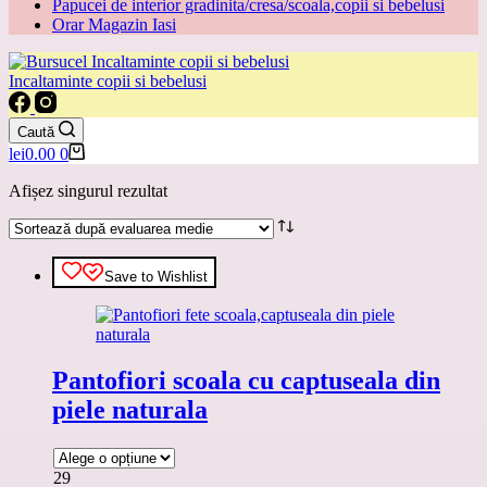
Papucei de interior gradinita/cresa/scoala,copii si bebelusi
Orar Magazin Iasi
Incaltaminte copii si bebelusi
Caută
Coș
lei
0.00
0
de
cumpărături
Afișez singurul rezultat
Save to Wishlist
Pantofiori scoala cu captuseala din
piele naturala
29