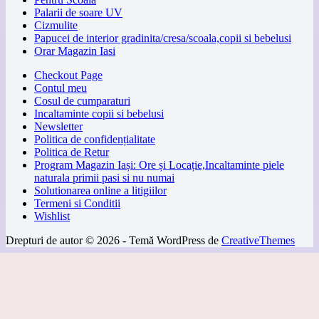
Palarii de soare UV
Cizmulite
Papucei de interior gradinita/cresa/scoala,copii si bebelusi
Orar Magazin Iasi
Checkout Page
Contul meu
Cosul de cumparaturi
Incaltaminte copii si bebelusi
Newsletter
Politica de confidențialitate
Politica de Retur
Program Magazin Iași: Ore și Locație,Incaltaminte piele
naturala primii pasi si nu numai
Solutionarea online a litigiilor
Termeni si Conditii
Wishlist
Drepturi de autor © 2026 - Temă WordPress de
CreativeThemes