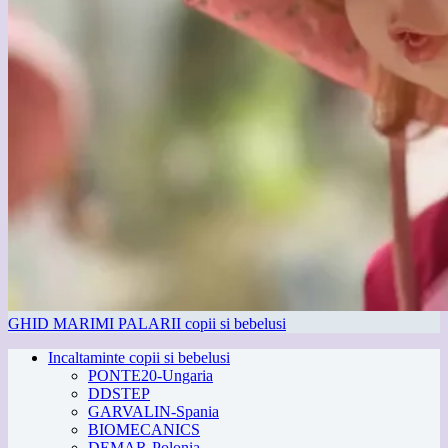
GHID MARIMI PALARII copii si bebelusi
Incaltaminte copii si bebelusi
PONTE20-Ungaria
DDSTEP
GARVALIN-Spania
BIOMECANICS
DEMAR-Polonia