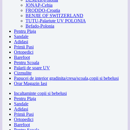
JONAP-Cehia
FRODDO-Croatia
BENJIE OF SWITZERLAND
TUTU-Palariute UV POLONIA
Befado-Polonia
Pentru Plaja
Sandale
Adidasi
Primii Pasi
Ortopedici
Barefoot
Pentru Scoala
Palarii de soare UV
Cizmulite
Papucei de interior gradinita/cresa/scoala,copii si bebelusi
Orar Magazin Iasi
Incaltaminte copii si bebelusi
Pentru Plaja
Sandale
Adidasi
Primii Pasi
Ortopedici
Barefoot
Pentru Scoala