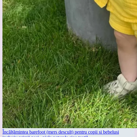
Încălțămintea barefoot (mers descult) pentru copii si bebelusi