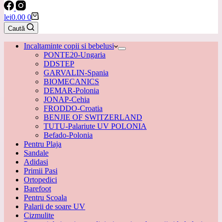
Coș
lei
0.00
0
de
Caută
cumpărături
Incaltaminte copii si bebelusi
PONTE20-Ungaria
DDSTEP
GARVALIN-Spania
BIOMECANICS
DEMAR-Polonia
JONAP-Cehia
FRODDO-Croatia
BENJIE OF SWITZERLAND
TUTU-Palariute UV POLONIA
Befado-Polonia
Pentru Plaja
Sandale
Adidasi
Primii Pasi
Ortopedici
Barefoot
Pentru Scoala
Palarii de soare UV
Cizmulite