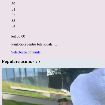
30
31
32
33
34
lei
165.00
Pantofiori pentru fete scoala,…
Acest
Selectează opțiunile
produs
are
Populare acum
mai
multe
variații.
Opțiunile
pot
fi
alese
în
pagina
produsului.