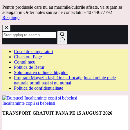
Pentru produsele care nu au marimile/culorile afisate, va rugam sa
adaugati in Order notes sau sa ne contactati! +40744677792
Respinge
Sari
la
conținut
Niciun
Cosul de cumparaturi
rezultat
Checkout Page
Contul meu
Politica de Retur
Solutionarea online a litigiilor
Program Magazin Iași: Ore și Locație,Incaltaminte piele
naturala primii pasi si nu numai
Politica de confidențialitate
Incaltaminte copii si bebelusi
TRANSPORT GRATUIT PANA PE 15 AUGUST 2026