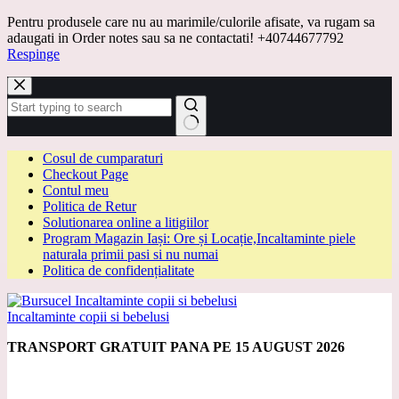
Pentru produsele care nu au marimile/culorile afisate, va rugam sa
adaugati in Order notes sau sa ne contactati! +40744677792
Respinge
Sari
la
conținut
Niciun
Cosul de cumparaturi
rezultat
Checkout Page
Contul meu
Politica de Retur
Solutionarea online a litigiilor
Program Magazin Iași: Ore și Locație,Incaltaminte piele
naturala primii pasi si nu numai
Politica de confidențialitate
Incaltaminte copii si bebelusi
TRANSPORT GRATUIT PANA PE 15 AUGUST 2026