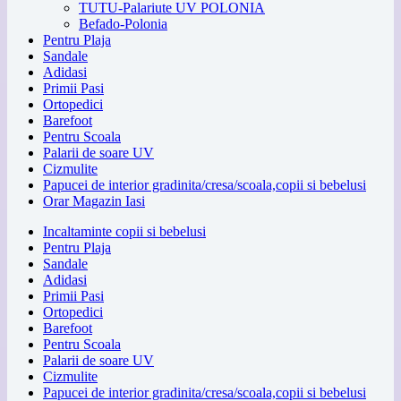
TUTU-Palariute UV POLONIA
Befado-Polonia
Pentru Plaja
Sandale
Adidasi
Primii Pasi
Ortopedici
Barefoot
Pentru Scoala
Palarii de soare UV
Cizmulite
Papucei de interior gradinita/cresa/scoala,copii si bebelusi
Orar Magazin Iasi
Incaltaminte copii si bebelusi
Pentru Plaja
Sandale
Adidasi
Primii Pasi
Ortopedici
Barefoot
Pentru Scoala
Palarii de soare UV
Cizmulite
Papucei de interior gradinita/cresa/scoala,copii si bebelusi