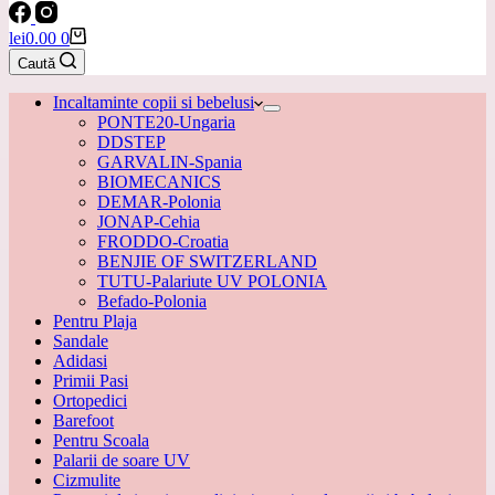
Coș
lei
0.00
0
de
Caută
cumpărături
Incaltaminte copii si bebelusi
PONTE20-Ungaria
DDSTEP
GARVALIN-Spania
BIOMECANICS
DEMAR-Polonia
JONAP-Cehia
FRODDO-Croatia
BENJIE OF SWITZERLAND
TUTU-Palariute UV POLONIA
Befado-Polonia
Pentru Plaja
Sandale
Adidasi
Primii Pasi
Ortopedici
Barefoot
Pentru Scoala
Palarii de soare UV
Cizmulite