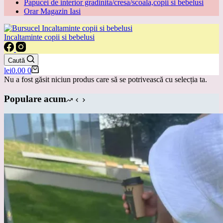
Papucei de interior gradinita/cresa/scoala,copii si bebelusi
Orar Magazin Iasi
Incaltaminte copii si bebelusi
Caută
Coș
lei
0.00
0
de
Nu a fost găsit niciun produs care să se potrivească cu selecția ta.
cumpărături
Populare acum