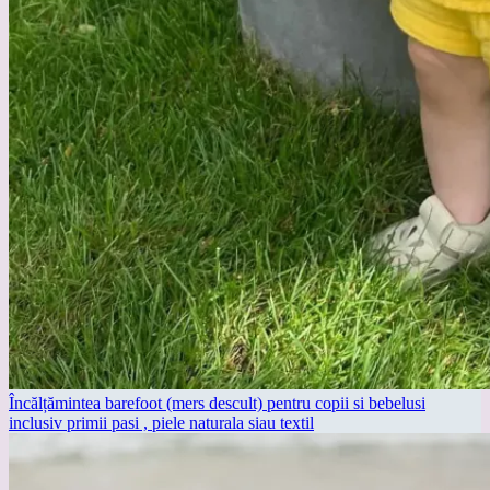
Încălțămintea barefoot (mers descult) pentru copii si bebelusi
inclusiv primii pasi , piele naturala siau textil