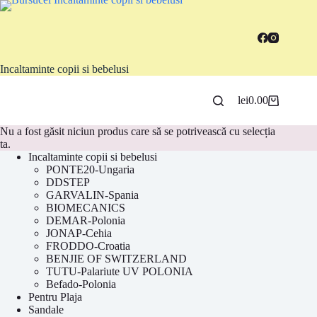
Sari
la
conținut
Incaltaminte copii si bebelusi
lei
0.00
Coș
de
cumpărături
Nu a fost găsit niciun produs care să se potrivească cu selecția
ta.
Incaltaminte copii si bebelusi
PONTE20-Ungaria
DDSTEP
GARVALIN-Spania
BIOMECANICS
DEMAR-Polonia
JONAP-Cehia
FRODDO-Croatia
BENJIE OF SWITZERLAND
TUTU-Palariute UV POLONIA
Befado-Polonia
Pentru Plaja
Sandale