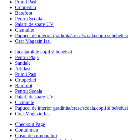
Primii Pasi
Ortopedici
Barefoot
Pentru Scoala
Palarii de soare UV
Cizmulite
Papucei de interior gradinita/cresa/scoala,copii si bebelusi
Orar Magazin Iasi
Incaltaminte copii si bebelusi
Pentru Plaja
Sandale
Adidasi
Primii Pasi
Ortopedici
Barefoot
Pentru Scoala
Palarii de soare UV
Cizmulite
Papucei de interior gradinita/cresa/scoala,copii si bebelusi
Orar Magazin Iasi
Checkout Page
Contul meu
Cosul de cumparaturi