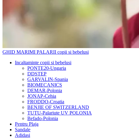
GHID MARIMI PALARII copii si bebelusi
Incaltaminte copii si bebelusi
PONTE20-Ungaria
DDSTEP
GARVALIN-Spania
BIOMECANICS
DEMAR-Polonia
JONAP-Cehia
FRODDO-Croatia
BENJIE OF SWITZERLAND
TUTU-Palariute UV POLONIA
Befado-Polonia
Pentru Plaja
Sandale
Adidasi