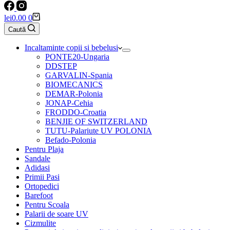
Coș
lei
0.00
0
de
Caută
cumpărături
Incaltaminte copii si bebelusi
PONTE20-Ungaria
DDSTEP
GARVALIN-Spania
BIOMECANICS
DEMAR-Polonia
JONAP-Cehia
FRODDO-Croatia
BENJIE OF SWITZERLAND
TUTU-Palariute UV POLONIA
Befado-Polonia
Pentru Plaja
Sandale
Adidasi
Primii Pasi
Ortopedici
Barefoot
Pentru Scoala
Palarii de soare UV
Cizmulite