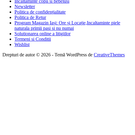
Incaltaminte copii si bebelusi
Newsletter
Politica de confidențialitate
Politica de Retur
Program Magazin Iași: Ore și Locație,Incaltaminte piele
naturala primii pasi si nu numai
Solutionarea online a litigiilor
Termeni si Conditii
Wishlist
Drepturi de autor © 2026 - Temă WordPress de
CreativeThemes