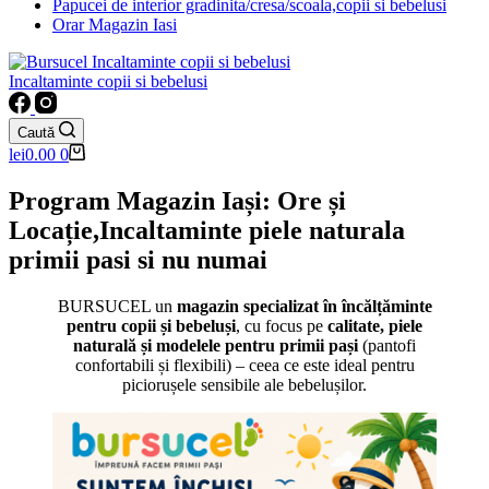
Papucei de interior gradinita/cresa/scoala,copii si bebelusi
Orar Magazin Iasi
Incaltaminte copii si bebelusi
Caută
Coș
lei
0.00
0
de
cumpărături
Program Magazin Iași: Ore și
Locație,Incaltaminte piele naturala
primii pasi si nu numai
BURSUCEL un
magazin specializat în încălțăminte
pentru copii și bebeluși
, cu focus pe
calitate, piele
naturală și modelele pentru primii pași
(pantofi
confortabili și flexibili) – ceea ce este ideal pentru
piciorușele sensibile ale bebelușilor.