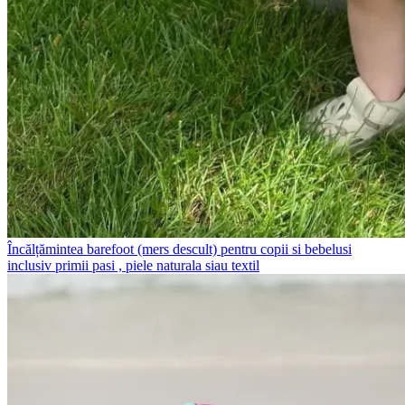
Încălțămintea barefoot (mers descult) pentru copii si bebelusi
inclusiv primii pasi , piele naturala siau textil