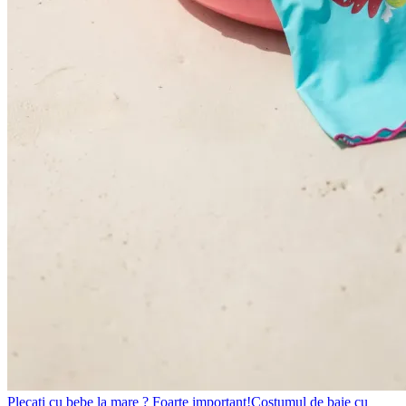
Plecati cu bebe la mare ? Foarte important!Costumul de baie cu