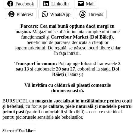
Facebook
LinkedIn
Mail
Pinterest
WhatsApp
Threads
Parcare:
Cea mai bună opțiune dacă mergi cu
mașina.
Magazinul se află în incinta complexului unde
funcționează și
Carrefour Market (Doi Băieți)
,
beneficiind de parcarea dedicată a clienților
supermarketului. De regulă, se găsesc locuri libere chiar
în fața intrării.
Transport în comun:
Poți ajunge folosind tramvaiele
3
sau 13
și autobuzele
20 sau 27
, coborând la stația
Doi
Băieți
(Tătărași)
Vă invităm cu căldură să plasați comenzile
dumneavoastră.
BURSUCEL un
magazin specializat în încălțăminte pentru copii
și bebeluși
, cu focus pe
calitate, piele naturală și modelele pentru
primii pași
(pantofi confortabili și flexibili) – ceea ce este ideal
pentru piciorușele sensibile ale bebelușilor.
Share it if You Like it