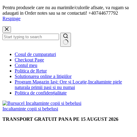
Pentru produsele care nu au marimile/culorile afisate, va rugam sa
adaugati in Order notes sau sa ne contactati! +40744677792
Respinge
Sari
la
conținut
Niciun
Cosul de cumparaturi
rezultat
Checkout Page
Contul meu
Politica de Retur
Solutionarea online a litigiilor
Program Magazin Iași: Ore și Locație,Incaltaminte piele
naturala primii pasi si nu numai
Politica de confidențialitate
Incaltaminte copii si bebelusi
TRANSPORT GRATUIT PANA PE 15 AUGUST 2026