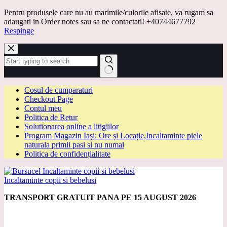
Pentru produsele care nu au marimile/culorile afisate, va rugam sa
adaugati in Order notes sau sa ne contactati! +40744677792
Respinge
Sari
la
conținut
Niciun
Cosul de cumparaturi
rezultat
Checkout Page
Contul meu
Politica de Retur
Solutionarea online a litigiilor
Program Magazin Iași: Ore și Locație,Incaltaminte piele
naturala primii pasi si nu numai
Politica de confidențialitate
Incaltaminte copii si bebelusi
TRANSPORT GRATUIT PANA PE 15 AUGUST 2026