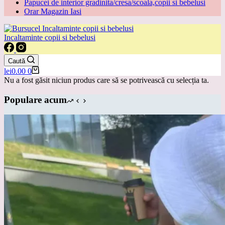
Papucei de interior gradinita/cresa/scoala,copii si bebelusi
Orar Magazin Iasi
Incaltaminte copii si bebelusi
Caută
Coș
lei
0.00
0
de
Nu a fost găsit niciun produs care să se potrivească cu selecția ta.
cumpărături
Populare acum