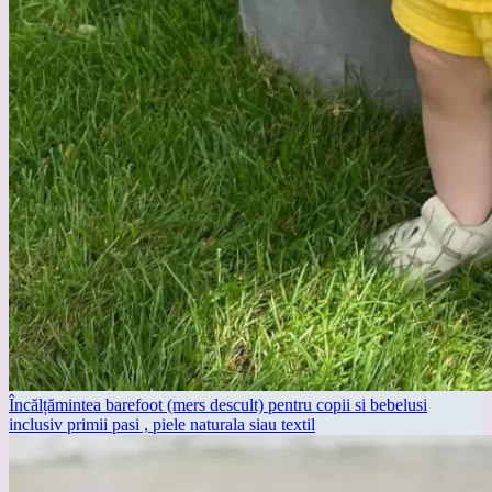
Încălțămintea barefoot (mers descult) pentru copii si bebelusi
inclusiv primii pasi , piele naturala siau textil