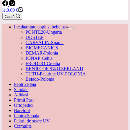
Coș
lei
0.00
0
de
Caută
cumpărături
Incaltaminte copii si bebelusi
PONTE20-Ungaria
DDSTEP
GARVALIN-Spania
BIOMECANICS
DEMAR-Polonia
JONAP-Cehia
FRODDO-Croatia
BENJIE OF SWITZERLAND
TUTU-Palariute UV POLONIA
Befado-Polonia
Pentru Plaja
Sandale
Adidasi
Primii Pasi
Ortopedici
Barefoot
Pentru Scoala
Palarii de soare UV
Cizmulite