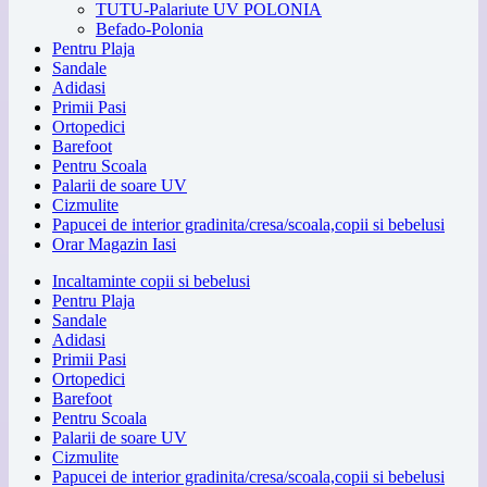
TUTU-Palariute UV POLONIA
Befado-Polonia
Pentru Plaja
Sandale
Adidasi
Primii Pasi
Ortopedici
Barefoot
Pentru Scoala
Palarii de soare UV
Cizmulite
Papucei de interior gradinita/cresa/scoala,copii si bebelusi
Orar Magazin Iasi
Incaltaminte copii si bebelusi
Pentru Plaja
Sandale
Adidasi
Primii Pasi
Ortopedici
Barefoot
Pentru Scoala
Palarii de soare UV
Cizmulite
Papucei de interior gradinita/cresa/scoala,copii si bebelusi