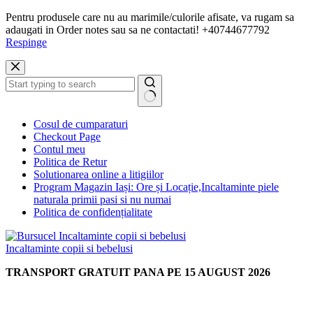
Pentru produsele care nu au marimile/culorile afisate, va rugam sa
adaugati in Order notes sau sa ne contactati! +40744677792
Respinge
Sari
la
conținut
Niciun
Cosul de cumparaturi
rezultat
Checkout Page
Contul meu
Politica de Retur
Solutionarea online a litigiilor
Program Magazin Iași: Ore și Locație,Incaltaminte piele
naturala primii pasi si nu numai
Politica de confidențialitate
Incaltaminte copii si bebelusi
TRANSPORT GRATUIT PANA PE 15 AUGUST 2026