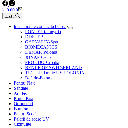
Coș
lei
0.00
0
de
Caută
cumpărături
Incaltaminte copii si bebelusi
PONTE20-Ungaria
DDSTEP
GARVALIN-Spania
BIOMECANICS
DEMAR-Polonia
JONAP-Cehia
FRODDO-Croatia
BENJIE OF SWITZERLAND
TUTU-Palariute UV POLONIA
Befado-Polonia
Pentru Plaja
Sandale
Adidasi
Primii Pasi
Ortopedici
Barefoot
Pentru Scoala
Palarii de soare UV
Cizmulite