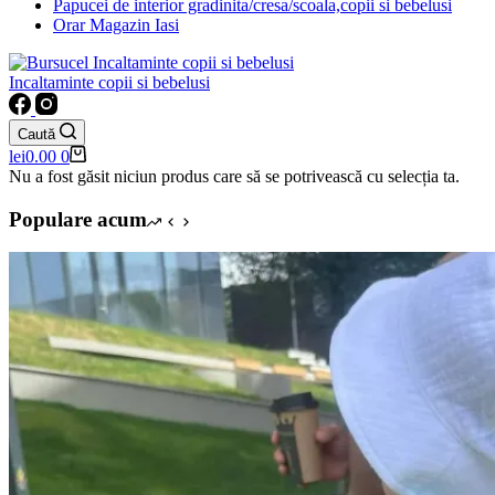
Papucei de interior gradinita/cresa/scoala,copii si bebelusi
Orar Magazin Iasi
Incaltaminte copii si bebelusi
Caută
Coș
lei
0.00
0
de
Nu a fost găsit niciun produs care să se potrivească cu selecția ta.
cumpărături
Populare acum