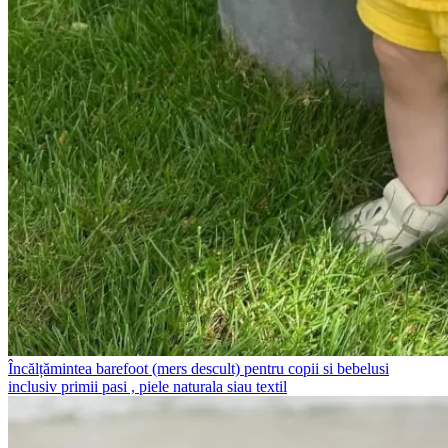
Încălțămintea barefoot (mers descult) pentru copii si bebelusi
inclusiv primii pasi , piele naturala siau textil