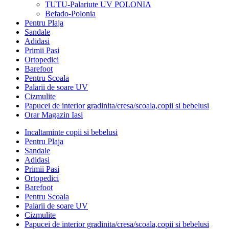
TUTU-Palariute UV POLONIA
Befado-Polonia
Pentru Plaja
Sandale
Adidasi
Primii Pasi
Ortopedici
Barefoot
Pentru Scoala
Palarii de soare UV
Cizmulite
Papucei de interior gradinita/cresa/scoala,copii si bebelusi
Orar Magazin Iasi
Incaltaminte copii si bebelusi
Pentru Plaja
Sandale
Adidasi
Primii Pasi
Ortopedici
Barefoot
Pentru Scoala
Palarii de soare UV
Cizmulite
Papucei de interior gradinita/cresa/scoala,copii si bebelusi