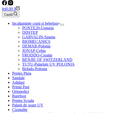
Coș
lei
0.00
0
de
Caută
cumpărături
Incaltaminte copii si bebelusi
PONTE20-Ungaria
DDSTEP
GARVALIN-Spania
BIOMECANICS
DEMAR-Polonia
JONAP-Cehia
FRODDO-Croatia
BENJIE OF SWITZERLAND
TUTU-Palariute UV POLONIA
Befado-Polonia
Pentru Plaja
Sandale
Adidasi
Primii Pasi
Ortopedici
Barefoot
Pentru Scoala
Palarii de soare UV
Cizmulite