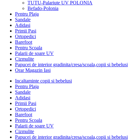
TUTU-Palariute UV POLONIA
Befado-Polonia
Pentru Plaja
Sandale
Adidasi
Primii Pasi
Ortopedici
Barefoot
Pentru Scoala
Palarii de soare UV
Cizmulite
Papucei de interior gradinita/cresa/scoala,copii si bebelusi
Orar Magazin Iasi
Incaltaminte copii si bebelusi
Pentru Plaja
Sandale
Adidasi
Primii Pasi
Ortopedici
Barefoot
Pentru Scoala
Palarii de soare UV
Cizmulite
Papucei de interior gradinita/cresa/scoala,copii si bebelusi