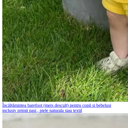
Încălțămintea barefoot (mers descult) pentru copii si bebelusi
inclusiv primii pasi , piele naturala siau textil