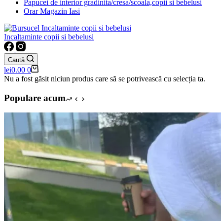
Papucei de interior gradinita/cresa/scoala,copii si bebelusi
Orar Magazin Iasi
Incaltaminte copii si bebelusi
Caută
Coș
lei
0.00
0
de
Nu a fost găsit niciun produs care să se potrivească cu selecția ta.
cumpărături
Populare acum