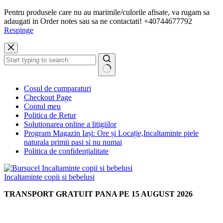
Pentru produsele care nu au marimile/culorile afisate, va rugam sa
adaugati in Order notes sau sa ne contactati! +40744677792
Respinge
Sari
la
conținut
Niciun
Cosul de cumparaturi
rezultat
Checkout Page
Contul meu
Politica de Retur
Solutionarea online a litigiilor
Program Magazin Iași: Ore și Locație,Incaltaminte piele
naturala primii pasi si nu numai
Politica de confidențialitate
Incaltaminte copii si bebelusi
TRANSPORT GRATUIT PANA PE 15 AUGUST 2026