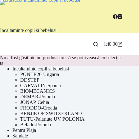
Sari
la
conținut
Incaltaminte copii si bebelusi
lei
0.00
Coș
de
cumpărături
Nu a fost găsit niciun produs care să se potrivească cu selecția
ta.
Incaltaminte copii si bebelusi
PONTE20-Ungaria
DDSTEP
GARVALIN-Spania
BIOMECANICS
DEMAR-Polonia
JONAP-Cehia
FRODDO-Croatia
BENJIE OF SWITZERLAND
TUTU-Palariute UV POLONIA
Befado-Polonia
Pentru Plaja
Sandale