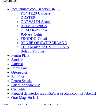
Caută
cumpărături
Incaltaminte copii si bebelusi
PONTE20-Ungaria
DDSTEP
GARVALIN-Spania
BIOMECANICS
DEMAR-Polonia
JONAP-Cehia
FRODDO-Croatia
BENJIE OF SWITZERLAND
TUTU-Palariute UV POLONIA
Befado-Polonia
Pentru Plaja
Sandale
Adidasi
Primii Pasi
Ortopedici
Barefoot
Pentru Scoala
Palarii de soare UV
Cizmulite
Papucei de interior gradinita/cresa/scoala,copii si bebelusi
Orar Magazin Iasi