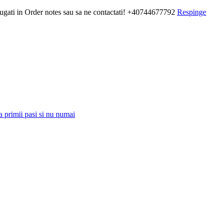
daugati in Order notes sau sa ne contactati! +40744677792
Respinge
a primii pasi si nu numai