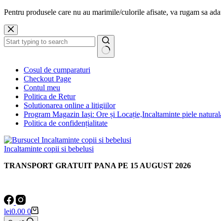
Pentru produsele care nu au marimile/culorile afisate, va rugam sa a
Sari
la
conținut
Niciun
Cosul de cumparaturi
rezultat
Checkout Page
Contul meu
Politica de Retur
Solutionarea online a litigiilor
Program Magazin Iași: Ore și Locație,Incaltaminte piele natural
Politica de confidențialitate
Incaltaminte copii si bebelusi
TRANSPORT GRATUIT PANA PE 15 AUGUST 2026
Coș
lei
0.00
0
de