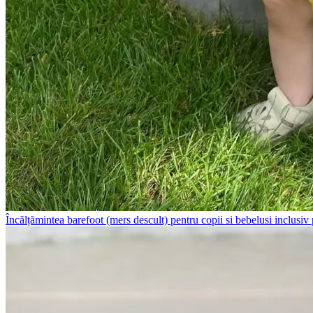
Încălțămintea barefoot (mers descult) pentru copii si bebelusi inclusiv pr