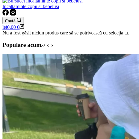
Incaltaminte copii si bebelusi
Caută
Coș
lei
0.00
0
de
Nu a fost găsit niciun produs care să se potrivească cu selecția ta.
cumpărături
Populare acum