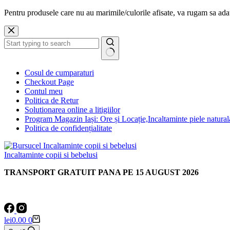
Pentru produsele care nu au marimile/culorile afisate, va rugam sa a
Sari
la
conținut
Niciun
Cosul de cumparaturi
rezultat
Checkout Page
Contul meu
Politica de Retur
Solutionarea online a litigiilor
Program Magazin Iași: Ore și Locație,Incaltaminte piele natural
Politica de confidențialitate
Incaltaminte copii si bebelusi
TRANSPORT GRATUIT PANA PE 15 AUGUST 2026
Coș
lei
0.00
0
de