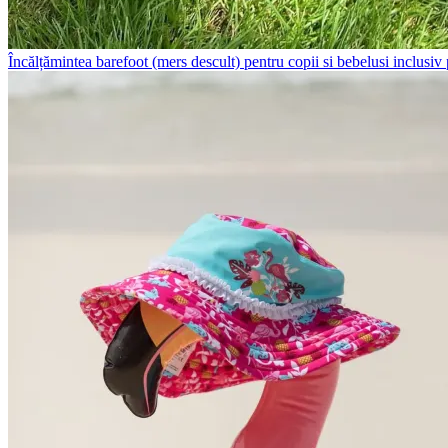
Încălțămintea barefoot (mers descult) pentru copii si bebelusi inclusiv pr