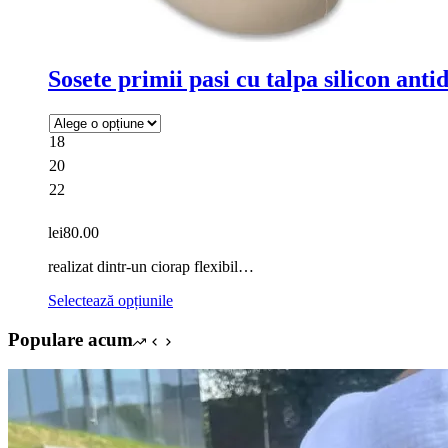
Sosete primii pasi cu talpa silicon ant
18
20
22
lei
80.00
realizat dintr-un ciorap flexibil…
Acest
Selectează opțiunile
produs
are
Populare acum
mai
multe
variații.
Opțiunile
pot
fi