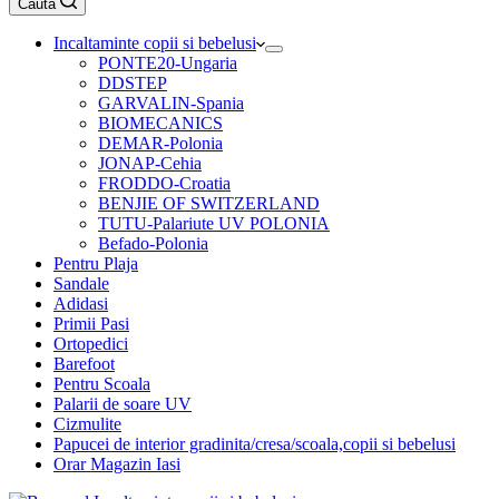
Caută
cumpărături
Incaltaminte copii si bebelusi
PONTE20-Ungaria
DDSTEP
GARVALIN-Spania
BIOMECANICS
DEMAR-Polonia
JONAP-Cehia
FRODDO-Croatia
BENJIE OF SWITZERLAND
TUTU-Palariute UV POLONIA
Befado-Polonia
Pentru Plaja
Sandale
Adidasi
Primii Pasi
Ortopedici
Barefoot
Pentru Scoala
Palarii de soare UV
Cizmulite
Papucei de interior gradinita/cresa/scoala,copii si bebelusi
Orar Magazin Iasi