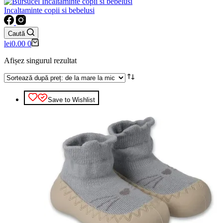
Incaltaminte copii si bebelusi
Caută
Coș
lei
0.00
0
de
cumpărături
Afișez singurul rezultat
Save to Wishlist