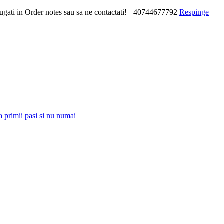
daugati in Order notes sau sa ne contactati! +40744677792
Respinge
a primii pasi si nu numai