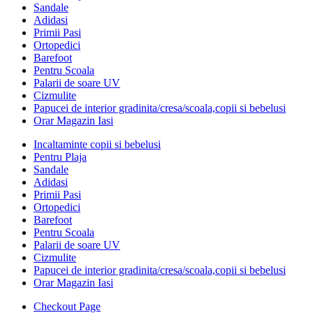
Sandale
Adidasi
Primii Pasi
Ortopedici
Barefoot
Pentru Scoala
Palarii de soare UV
Cizmulite
Papucei de interior gradinita/cresa/scoala,copii si bebelusi
Orar Magazin Iasi
Incaltaminte copii si bebelusi
Pentru Plaja
Sandale
Adidasi
Primii Pasi
Ortopedici
Barefoot
Pentru Scoala
Palarii de soare UV
Cizmulite
Papucei de interior gradinita/cresa/scoala,copii si bebelusi
Orar Magazin Iasi
Checkout Page