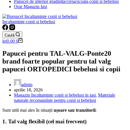
Papucei de interior gradinita/cresa/scoala,copii si bebelusi
Orar Magazin Iasi
Incaltaminte copii si bebelusi
Caută
Coș
lei
0.00
0
de
cumpărături
Papucei pentru TAL-VALG-Ponte20
brand foarte popular pentru tal valg
papucei ORTOPEDICI bebelusi si copii
admin
aprilie 18, 2026
Magazin Incaltaminte copii si bebelusi in iasi
,
Materiale
naturale recomandate pentru copii si bebelusi
Sunt utili mai ales în situații
ușoare sau tranzitorii
:
1. Tal valg flexibil (cel mai frecvent)