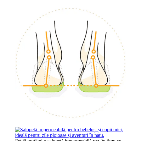
Fetiță purtând o salopetă impermeabilă roz, în timp ce