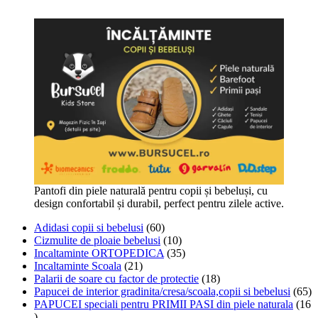
Pantofi din piele naturală pentru copii și bebeluși, cu
design confortabil și durabil, perfect pentru zilele active.
60
Adidasi copii si bebelusi
60
de
10
Cizmulite de ploaie bebelusi
10
produse
produse
35
Incaltaminte ORTOPEDICA
35
21
de
Incaltaminte Scoala
21
de
produse
18
Palarii de soare cu factor de protectie
18
produse
produse
6
Papucei de interior gradinita/cresa/scoala,copii si bebelusi
65
de
PAPUCEI speciali pentru PRIMII PASI din piele naturala
16
16
pr