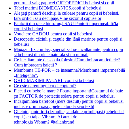
pentru tal valg papucei ORTOPEDICI bebelusi si copii
Tabel marimi BIOMECANICS,copii si bebelusi
Alegeţi pantofi deschişi la culoare pentru copii si bebelusi,
fără orificii sau decupaje.Vine sezonul capuselor
Pantofii din piele hidrofugă SAU Pantofi impermeabili?la
copii si bebelusi
Vouchere CADOU pentru copii si bebelusi
Descoperiți căciuli și cagule din lână merinos pentru copii si
bebelusi
Magazin fizic in Iasi, specializat pe incaltaminte pentru copii
si bebelusi din piele naturala si nu numai.
Ce incaltaminte de scoala folosim?Cum imbracam fetitele?
Cum imbracam baietii ?
Membrana TE-POR – ce inseamna?Membrană impermeabilă
„Inteligentă”.
GHID MARIMI PALARII copii si bebelusi
Ce este parentingul cu elicopterul?
Plecati cu bebe la mare ? Foarte important!Costumul de baie
cu FACTOR de protectie solara pentru copii si bebelusi
Încălțămintea barefoot (mers descult) pentru copii si bebelusi
inclusiv primii pasi , piele naturala siau textil
Ghetute,pantofiori,cizmulite,sandalute primii pasi (bebelusi si
copii ) cu talpa Vibram, Ai auzit de
tehnologia Vibram? #italianbrand