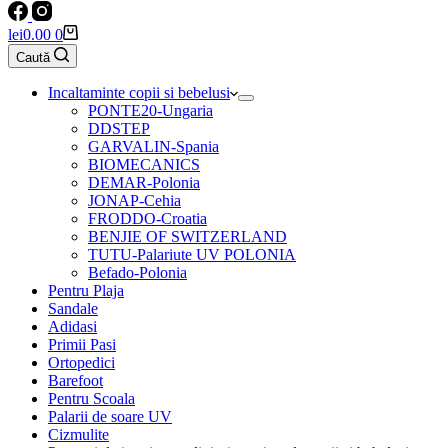
Coș
lei
0.00
0
de
Caută
cumpărături
Incaltaminte copii si bebelusi
PONTE20-Ungaria
DDSTEP
GARVALIN-Spania
BIOMECANICS
DEMAR-Polonia
JONAP-Cehia
FRODDO-Croatia
BENJIE OF SWITZERLAND
TUTU-Palariute UV POLONIA
Befado-Polonia
Pentru Plaja
Sandale
Adidasi
Primii Pasi
Ortopedici
Barefoot
Pentru Scoala
Palarii de soare UV
Cizmulite