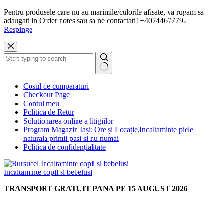
Pentru produsele care nu au marimile/culorile afisate, va rugam sa
adaugati in Order notes sau sa ne contactati! +40744677792
Respinge
Sari
la
conținut
Niciun
Cosul de cumparaturi
rezultat
Checkout Page
Contul meu
Politica de Retur
Solutionarea online a litigiilor
Program Magazin Iași: Ore și Locație,Incaltaminte piele
naturala primii pasi si nu numai
Politica de confidențialitate
Incaltaminte copii si bebelusi
TRANSPORT GRATUIT PANA PE 15 AUGUST 2026