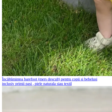
Încălțămintea barefoot (mers descult) pentru copii si bebelusi
inclusiv primii pasi , piele naturala siau textil