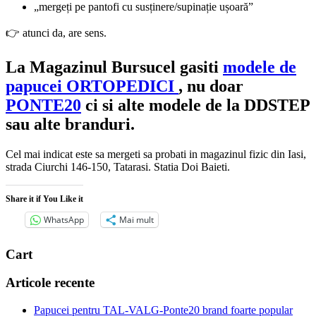
„mergeți pe pantofi cu susținere/supinație ușoară”
👉 atunci da, are sens.
La Magazinul Bursucel gasiti
modele de
papucei ORTOPEDICI
, nu doar
PONTE20
ci si alte modele de la DDSTEP
sau alte branduri.
Cel mai indicat este sa mergeti sa probati in magazinul fizic din Iasi,
strada Ciurchi 146-150, Tatarasi. Statia Doi Baieti.
Share it if You Like it
WhatsApp
Mai mult
Cart
Articole recente
Papucei pentru TAL-VALG-Ponte20 brand foarte popular