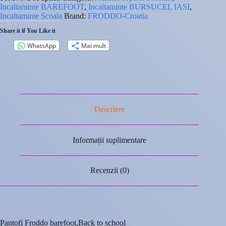
barefoot,Back
Incaltaminte BAREFOOT
,
Incaltaminte BURSUCEL IASI
,
to
Incaltaminte Scoala
Brand:
FRODDO-Croatia
school
Share it if You Like it
WhatsApp
Mai mult
Descriere
Informații suplimentare
Recenzii (0)
Pantofi Froddo barefoot,Back to school