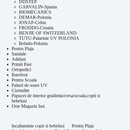
DDSTEP
GARVALIN-Spania
BIOMECANICS
DEMAR-Polonia
JONAP-Cehia
FRODDO-Croatia
BENJIE OF SWITZERLAND
TUTU-Palariute UV POLONIA
Befado-Polonia
Pentru Plaja
Sandale
Adidasi
Primii Pasi
Ortopedici
Barefoot
Pentru Scoala
Palarii de soare UV
Cizmulite
Papucei de interior gradinita/cresa/scoala,copii si
bebelusi
Orar Magazin Iasi
Incaltaminte copii si bebelusi
Pentru Plaja