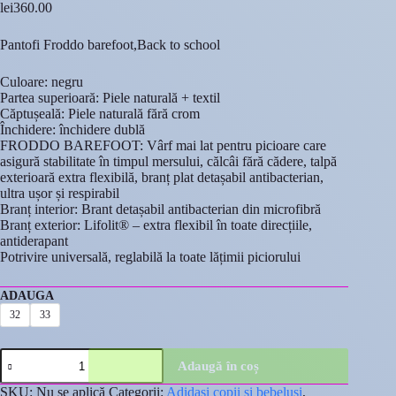
lei
360.00
Pantofi Froddo barefoot,Back to school
Culoare: negru
Partea superioară: Piele naturală + textil
Căptușeală: Piele naturală fără crom
Închidere: închidere dublă
FRODDO BAREFOOT: Vârf mai lat pentru picioare care
asigură stabilitate în timpul mersului, călcâi fără cădere, talpă
exterioară extra flexibilă, branț plat detașabil antibacterian,
ultra ușor și respirabil
Branț interior: Brant detașabil antibacterian din microfibră
Branț exterior: Lifolit® – extra flexibil în toate direcțiile,
antiderapant
Potrivire universală, reglabilă la toate lățimii piciorului
ADAUGA
32
33
Cantitate
Adaugă în coș
Pantofi
Froddo
SKU:
Nu se aplică
Categorii:
Adidasi copii si bebelusi
,