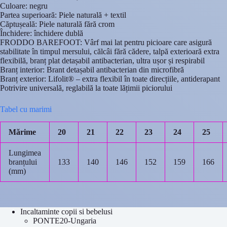
Culoare: negru
Partea superioară: Piele naturală + textil
Căptușeală: Piele naturală fără crom
Închidere: închidere dublă
FRODDO BAREFOOT: Vârf mai lat pentru picioare care asigură
stabilitate în timpul mersului, călcâi fără cădere, talpă exterioară extra
flexibilă, branț plat detașabil antibacterian, ultra ușor și respirabil
Branț interior: Brant detașabil antibacterian din microfibră
Branț exterior: Lifolit® – extra flexibil în toate direcțiile, antiderapant
Potrivire universală, reglabilă la toate lățimii piciorului
Tabel cu marimi
Mărime
20
21
22
23
24
25
Lungimea
branțului
133
140
146
152
159
166
(mm)
Incaltaminte copii si bebelusi
PONTE20-Ungaria