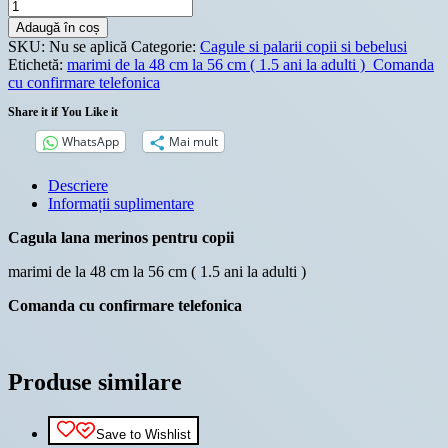
Cantitate
Cagula
Adaugă în coș
lana
SKU:
Nu se aplică
Categorie:
Cagule si palarii copii si bebelusi
merinos
Etichetă:
marimi de la 48 cm la 56 cm ( 1.5 ani la adulti ) Comanda
pentru
cu confirmare telefonica
copii,
made
Share it if You Like it
in
WhatsApp
Mai mult
Polonia
,
brand
Descriere
TUTU
Informații suplimentare
Cagula lana merinos pentru copii
marimi de la 48 cm la 56 cm ( 1.5 ani la adulti )
Comanda cu confirmare telefonica
Produse similare
Save to Wishlist