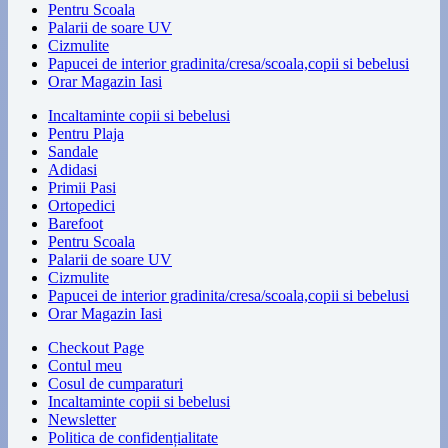
Pentru Scoala
Palarii de soare UV
Cizmulite
Papucei de interior gradinita/cresa/scoala,copii si bebelusi
Orar Magazin Iasi
Incaltaminte copii si bebelusi
Pentru Plaja
Sandale
Adidasi
Primii Pasi
Ortopedici
Barefoot
Pentru Scoala
Palarii de soare UV
Cizmulite
Papucei de interior gradinita/cresa/scoala,copii si bebelusi
Orar Magazin Iasi
Checkout Page
Contul meu
Cosul de cumparaturi
Incaltaminte copii si bebelusi
Newsletter
Politica de confidențialitate