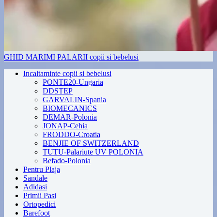
GHID MARIMI PALARII copii si bebelusi
Incaltaminte copii si bebelusi
PONTE20-Ungaria
DDSTEP
GARVALIN-Spania
BIOMECANICS
DEMAR-Polonia
JONAP-Cehia
FRODDO-Croatia
BENJIE OF SWITZERLAND
TUTU-Palariute UV POLONIA
Befado-Polonia
Pentru Plaja
Sandale
Adidasi
Primii Pasi
Ortopedici
Barefoot