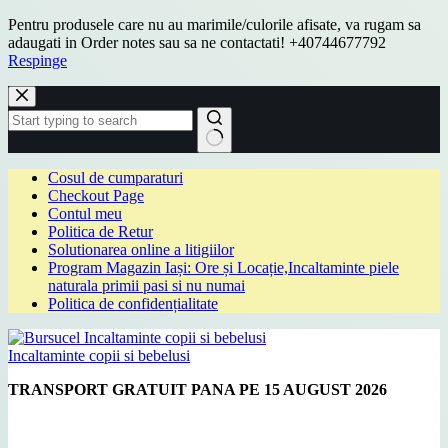
Pentru produsele care nu au marimile/culorile afisate, va rugam sa
adaugati in Order notes sau sa ne contactati! +40744677792
Respinge
Sari
la
conținut
Niciun
Cosul de cumparaturi
rezultat
Checkout Page
Contul meu
Politica de Retur
Solutionarea online a litigiilor
Program Magazin Iași: Ore și Locație,Incaltaminte piele
naturala primii pasi si nu numai
Politica de confidențialitate
Incaltaminte copii si bebelusi
TRANSPORT GRATUIT PANA PE 15 AUGUST 2026