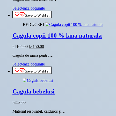
fost:
lei150.00.
Acest
Selectează opțiunile
lei165.00.
produs
Save to Wishlist
are
mai
REDUCERI
multe
variații.
Cagula copii 100 % lana naturala
Opțiunile
pot
fi
Prețul
Prețul
lei
165.00
lei
150.00
alese
inițial
curent
în
Cagula de iarna pentru…
a
este:
pagina
fost:
lei150.00.
Acest
produsului.
Selectează opțiunile
lei165.00.
produs
Save to Wishlist
are
mai
multe
variații.
Cagula bebelusi
Opțiunile
pot
fi
lei
53.00
alese
în
Material respirabil, calduros și…
pagina