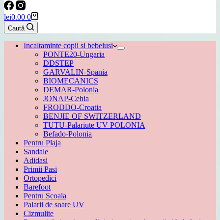
Coș
lei
0.00
0
de
Caută
cumpărături
Incaltaminte copii si bebelusi
PONTE20-Ungaria
DDSTEP
GARVALIN-Spania
BIOMECANICS
DEMAR-Polonia
JONAP-Cehia
FRODDO-Croatia
BENJIE OF SWITZERLAND
TUTU-Palariute UV POLONIA
Befado-Polonia
Pentru Plaja
Sandale
Adidasi
Primii Pasi
Ortopedici
Barefoot
Pentru Scoala
Palarii de soare UV
Cizmulite