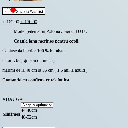
Save to Wishlist
Prețul
Prețul
lei
165.00
lei
150.00
inițial
curent
Model patentat in Polonia , brand TUTU
a
este:
fost:
lei150.00.
Cagula lana merinos pentru copii
lei165.00.
Captuseala interior 100 % bumbac
culori : bej, gri,somon inchis,
marimi de la 48 cm la 56 cm ( 1.5 ani la adulti )
Comanda cu confirmare telefonica
ADAUGA
44-48cm
Marimea
48-52cm