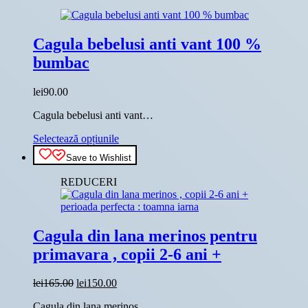
Cagula bebelusi anti vant 100 %
bumbac
lei
90.00
Cagula bebelusi anti vant…
Acest
Selectează opțiunile
produs
Save to Wishlist
are
mai
REDUCERI
multe
variații.
Opțiunile
pot
Cagula din lana merinos pentru
fi
alese
primavara , copii 2-6 ani +
în
pagina
Prețul
Prețul
lei
165.00
lei
150.00
produsului.
inițial
curent
Cagula din lana merinos…
a
este: