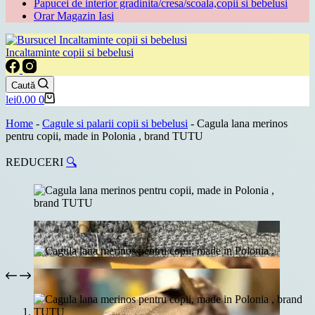
Papucei de interior gradinita/cresa/scoala,copii si bebelusi
Orar Magazin Iasi
Incaltaminte copii si bebelusi
Caută
Coș
lei
0.00
0
de
cumpărături
Home
-
Cagule si palarii copii si bebelusi
-
Cagula lana merinos
pentru copii, made in Polonia , brand TUTU
REDUCERI
🔍