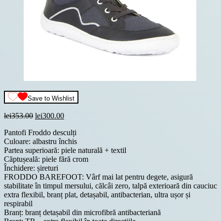
Save to Wishlist
Prețul
Prețul
lei
353.00
lei
300.00
inițial
curent
Pantofi Froddo desculți
a
este:
Culoare: albastru închis
fost:
lei300.00.
Partea superioară: piele naturală + textil
lei353.00.
Căptușeală: piele fără crom
Închidere: șireturi
FRODDO BAREFOOT: Vârf mai lat pentru degete, asigură
stabilitate în timpul mersului, călcâi zero, talpă exterioară din cauciuc
extra flexibil, branț plat, detașabil, antibacterian, ultra ușor și
respirabil
Branț: branț detașabil din microfibră antibacteriană