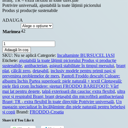
Branț: TR – extra flexibil în toate direcțiile
Potrivire universală, ajustabilă la toate lățimii piciorului
Produs și producție sustenabile
ADAUGA
42
Marimea
Cantitate
Froddo
Adaugă în coș
Shoes
SKU:
Nu se aplică
Categorie:
Incaltaminte BURSUCEL IASI
-
Etichete:
ajustabilă la toate lățimii piciorului Produs și producție
BAREFOOT
sustenabile
,
antibacterian
,
asigură stabilitate în timpul mersului
,
branț
GEO
plat
,
călcâi zero
,
detașabil
,
inclusiv modele pentru primii pași și
prevenirea problemelor de mers
,
Pantofi Froddo desculți Culoare:
albastru închis Partea superioară: piele naturală + textil Căptușeală:
piele fără crom Închidere: șireturi FRODDO BAREFOOT: Vârf
mai lat pentru degete
,
talpă exterioară din cauciuc extra flexibil
,
ultra
ușor și respirabil Branț: branț detașabil din microfibră antibacteriană
Branț: TR - extra flexibil în toate direcțiile Potrivire universală
,
Un
magazin specializat în încălțăminte din piele naturală pentru bebeluși
și copii
Brand:
FRODDO-Croatia
Share it if You Like it