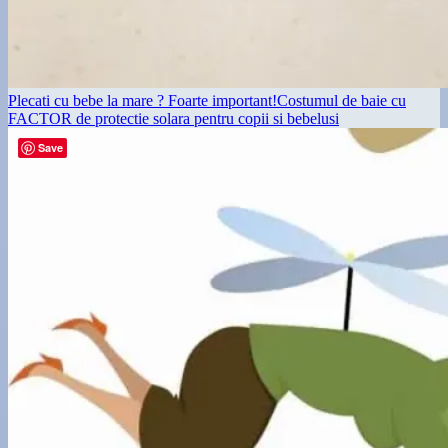
Plecati cu bebe la mare ? Foarte important!Costumul de baie cu
FACTOR de protectie solara pentru copii si bebelusi
Save