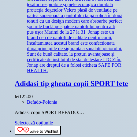
Adidasi tip gheata copii SPORT fete
lei
125.00
Befado-Polonia
Adidasi copii SPORT BEFADO:…
Acest
Selectează opțiunile
produs
Save to Wishlist
are