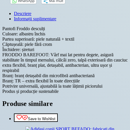
WhatsApp
Mai mult
Descriere
Informații suplimentare
Pantofi Froddo desculți
Culoare: albastru închis
Partea superioară: piele naturală + textil
Căptușeală: piele fără crom
Închidere: șireturi
FRODDO BAREFOOT: Vârf mai lat pentru degete, asigură
stabilitate în timpul mersului, călcâi zero, talpă exterioară din cauciuc
extra flexibil, branț plat, detașabil, antibacterian, ultra ușor și
respirabil
Branț: branț detașabil din microfibră antibacteriană
Branț: TR – extra flexibil în toate direcțiile
Potrivire universală, ajustabilă la toate lățimii piciorului
Produs și producție sustenabile
Produse similare
Save to Wishlist