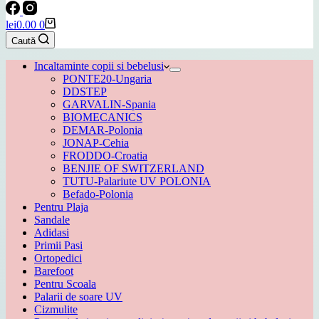
Coș
lei
0.00
0
de
Caută
cumpărături
Incaltaminte copii si bebelusi
PONTE20-Ungaria
DDSTEP
GARVALIN-Spania
BIOMECANICS
DEMAR-Polonia
JONAP-Cehia
FRODDO-Croatia
BENJIE OF SWITZERLAND
TUTU-Palariute UV POLONIA
Befado-Polonia
Pentru Plaja
Sandale
Adidasi
Primii Pasi
Ortopedici
Barefoot
Pentru Scoala
Palarii de soare UV
Cizmulite