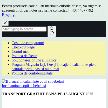
Pentru produsele care nu au marimile/culorile afisate, va rugam sa
adaugati in Order notes sau sa ne contactati! +40744677792
Respinge
Sari
la
conținut
Niciun
Cosul de cumparaturi
rezultat
Checkout Page
Contul meu
Politica de Retur
Solutionarea online a litigiilor
Program Magazin Iași: Ore și Locație,Incaltaminte piele
naturala primii pasi si nu numai
Politica de confidențialitate
Incaltaminte copii si bebelusi
TRANSPORT GRATUIT PANA PE 15 AUGUST 2026