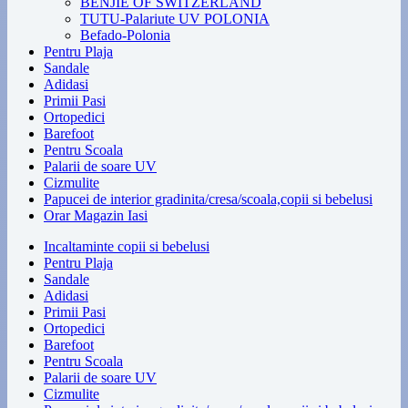
BENJIE OF SWITZERLAND
TUTU-Palariute UV POLONIA
Befado-Polonia
Pentru Plaja
Sandale
Adidasi
Primii Pasi
Ortopedici
Barefoot
Pentru Scoala
Palarii de soare UV
Cizmulite
Papucei de interior gradinita/cresa/scoala,copii si bebelusi
Orar Magazin Iasi
Incaltaminte copii si bebelusi
Pentru Plaja
Sandale
Adidasi
Primii Pasi
Ortopedici
Barefoot
Pentru Scoala
Palarii de soare UV
Cizmulite