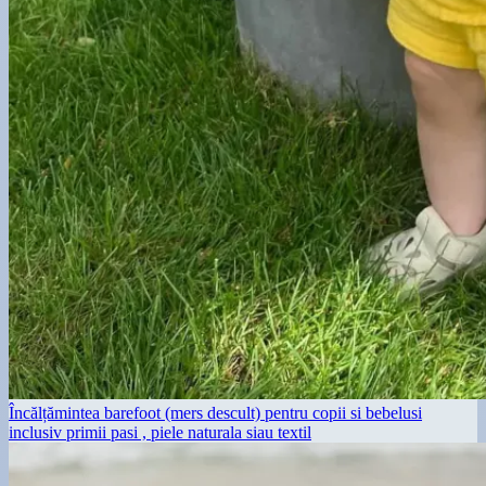
Încălțămintea barefoot (mers descult) pentru copii si bebelusi
inclusiv primii pasi , piele naturala siau textil