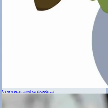
Ce este parentingul cu elicopterul?