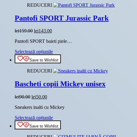
mai
REDUCERI
multe
variații.
Pantofi SPORT Jurassic Park
Opțiunile
pot
fi
Prețul
Prețul
lei
159.00
lei
143.00
alese
inițial
curent
în
Pantofi SPORT baieti piele…
a
este:
pagina
fost:
lei143.00.
Acest
produsului.
Selectează opțiunile
lei159.00.
produs
Save to Wishlist
are
mai
REDUCERI
multe
variații.
Bascheti copii Mickey unisex
Opțiunile
pot
fi
Prețul
Prețul
lei
90.00
lei
50.00
alese
inițial
curent
în
Sneakers inalti cu Mickey
a
este:
pagina
fost:
lei50.00.
Acest
produsului.
Selectează opțiunile
lei90.00.
produs
Save to Wishlist
are
mai
REDUCERI