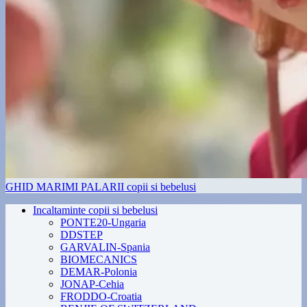
GHID MARIMI PALARII copii si bebelusi
Incaltaminte copii si bebelusi
PONTE20-Ungaria
DDSTEP
GARVALIN-Spania
BIOMECANICS
DEMAR-Polonia
JONAP-Cehia
FRODDO-Croatia