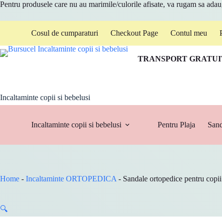
Pentru produsele care nu au marimile/culorile afisate, va rugam sa ada
Sari
Cosul de cumparaturi
Checkout Page
Contul meu
la
conținut
TRANSPORT GRATUIT
Incaltaminte copii si bebelusi
Incaltaminte copii si bebelusi
Pentru Plaja
Sand
Home
-
Incaltaminte ORTOPEDICA
-
Sandale ortopedice pentru copi
🔍