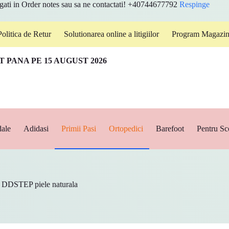
ugati in Order notes sau sa ne contactati! +40744677792
Respinge
Politica de Retur
Solutionarea online a litigiilor
Program Magazin I
 PANA PE 15 AUGUST 2026
ale
Adidasi
Primii Pasi
Ortopedici
Barefoot
Pentru Sc
i DDSTEP piele naturala