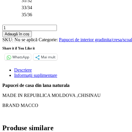
31/32
33/34
35/36
Cantitate
Papucei
Adaugă în coș
de
SKU:
Nu se aplică
Categorie:
Papucei de interior gradinita/cresa/scoal
casa
din
Share it if You Like it
lana
WhatsApp
Mai mult
naturala
pentru
copii
Descriere
Informații suplimentare
Papucei de casa din lana naturala
MADE IN REPUBLICA MOLDOVA ,CHISINAU
BRAND MACCO
Produse similare