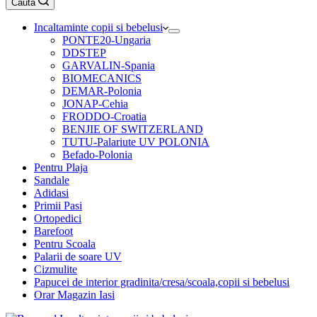
Caută
cumpărături
Incaltaminte copii si bebelusi
PONTE20-Ungaria
DDSTEP
GARVALIN-Spania
BIOMECANICS
DEMAR-Polonia
JONAP-Cehia
FRODDO-Croatia
BENJIE OF SWITZERLAND
TUTU-Palariute UV POLONIA
Befado-Polonia
Pentru Plaja
Sandale
Adidasi
Primii Pasi
Ortopedici
Barefoot
Pentru Scoala
Palarii de soare UV
Cizmulite
Papucei de interior gradinita/cresa/scoala,copii si bebelusi
Orar Magazin Iasi