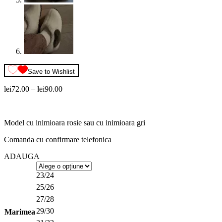
Save to Wishlist
Interval
lei
72.00
–
lei
90.00
de
prețuri:
lei72.00
Model cu inimioara rosie sau cu inimioara gri
până
la
Comanda cu confirmare telefonica
lei90.00
ADAUGA
23/24
25/26
27/28
29/30
Marimea