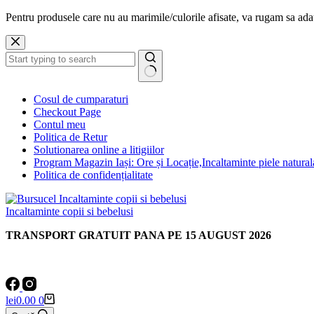
Pentru produsele care nu au marimile/culorile afisate, va rugam sa a
Sari
la
conținut
Niciun
Cosul de cumparaturi
rezultat
Checkout Page
Contul meu
Politica de Retur
Solutionarea online a litigiilor
Program Magazin Iași: Ore și Locație,Incaltaminte piele natural
Politica de confidențialitate
Incaltaminte copii si bebelusi
TRANSPORT GRATUIT PANA PE 15 AUGUST 2026
Coș
lei
0.00
0
de