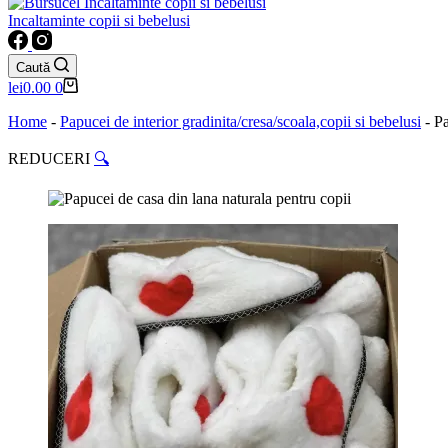
Incaltaminte copii si bebelusi
Caută
Coș
lei
0.00
0
de
cumpărături
Home
-
Papucei de interior gradinita/cresa/scoala,copii si bebelusi
-
Pa
REDUCERI
🔍