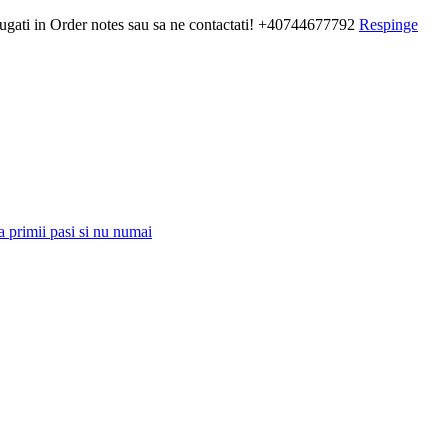
daugati in Order notes sau sa ne contactati! +40744677792
Respinge
a primii pasi si nu numai