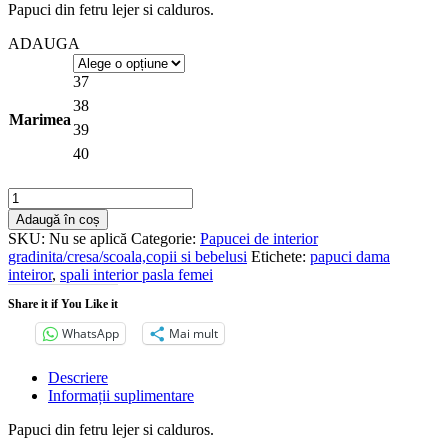
Papuci din fetru lejer si calduros.
a
este:
fost:
lei130.00.
ADAUGA
lei149.00.
37
38
Marimea
39
40
Cantitate
Papuci
Adaugă în coș
de
SKU:
Nu se aplică
Categorie:
Papucei de interior
interior
gradinita/cresa/scoala,copii si bebelusi
Etichete:
papuci dama
INBLU
inteiror
,
spali interior pasla femei
din
fetru
Share it if You Like it
lejer
WhatsApp
Mai mult
si
calduros.
Descriere
Informații suplimentare
Papuci din fetru lejer si calduros.