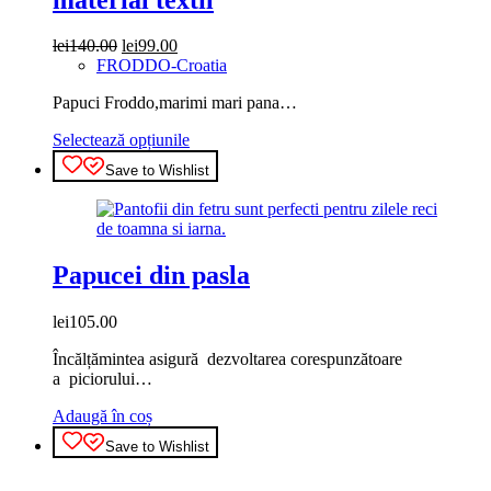
Prețul
Prețul
lei
140.00
lei
99.00
inițial
curent
FRODDO-Croatia
a
este:
Papuci Froddo,marimi mari pana…
fost:
lei99.00.
lei140.00.
Acest
Selectează opțiunile
produs
Save to Wishlist
are
mai
multe
variații.
Opțiunile
Papucei din pasla
pot
fi
alese
lei
105.00
în
pagina
Încălțămintea asigură dezvoltarea corespunzătoare
produsului.
a piciorului…
Adaugă în coș
Save to Wishlist