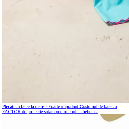
Plecati cu bebe la mare ? Foarte important!Costumul de baie cu
FACTOR de protectie solara pentru copii si bebelusi