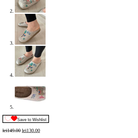
Save to Wishlist
Prețul
Prețul
lei
149.00
lei
130.00
inițial
curent