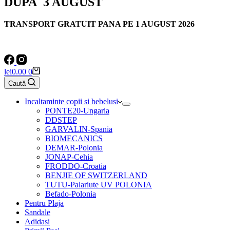
DUPA
3 AUGUST
TRANSPORT GRATUIT PANA PE 1 AUGUST 2026
Coș
lei
0.00
0
de
Caută
cumpărături
Incaltaminte copii si bebelusi
PONTE20-Ungaria
DDSTEP
GARVALIN-Spania
BIOMECANICS
DEMAR-Polonia
JONAP-Cehia
FRODDO-Croatia
BENJIE OF SWITZERLAND
TUTU-Palariute UV POLONIA
Befado-Polonia
Pentru Plaja
Sandale
Adidasi