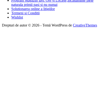
Program Magazin Iași: Ore și Locație,Incaltaminte piele
naturala primii pasi si nu numai
Solutionarea online a litigiilor
Termeni si Conditii
Wishlist
Drepturi de autor © 2026 - Temă WordPress de
CreativeThemes