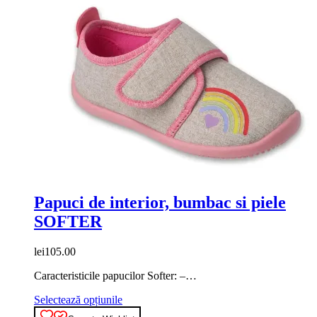
Papuci de interior, bumbac si piele
SOFTER
lei
105.00
Caracteristicile papucilor Softer: –…
Acest
Selectează opțiunile
produs