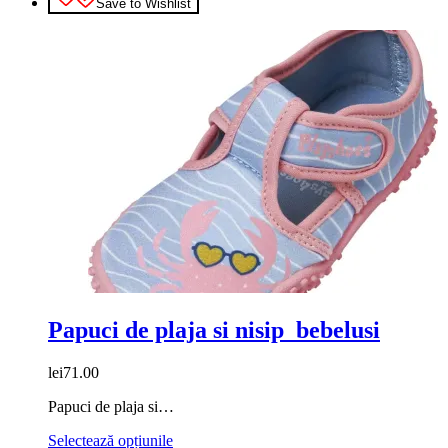
Save to Wishlist
are
mai
multe
variații.
Opțiunile
pot
fi
alese
în
pagina
produsului.
Papuci de plaja si nisip bebelusi
lei
71.00
Papuci de plaja si…
Acest
Selectează opțiunile