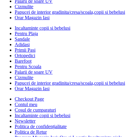
Palarii de soare UV
Cizmulite
Papucei de interior gradinita/cresa/scoala,copii si bebelusi
Orar Magazin Iasi
Incaltaminte copii si bebelusi
Pentru Plaja
Sandale
Adidasi
Primii Pasi
Ortopedici
Barefoot
Pentru Scoala
Palarii de soare UV
Cizmulite
Papucei de interior gradinita/cresa/scoala,copii si bebelusi
Orar Magazin Iasi
Checkout Page
Contul meu
Cosul de cumparaturi
Incaltaminte copii si bebelusi
Newsletter
Politica de confidențialitate
Politica de Retur