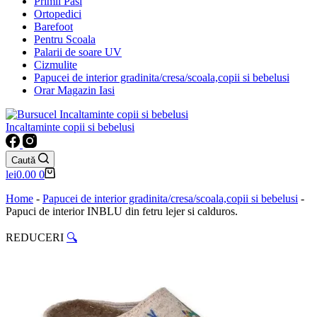
Primii Pasi
Ortopedici
Barefoot
Pentru Scoala
Palarii de soare UV
Cizmulite
Papucei de interior gradinita/cresa/scoala,copii si bebelusi
Orar Magazin Iasi
Incaltaminte copii si bebelusi
Caută
Coș
lei
0.00
0
de
cumpărături
Home
-
Papucei de interior gradinita/cresa/scoala,copii si bebelusi
-
Papuci de interior INBLU din fetru lejer si calduros.
REDUCERI
🔍