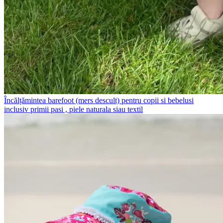
Încălțămintea barefoot (mers descult) pentru copii si bebelusi
inclusiv primii pasi , piele naturala siau textil