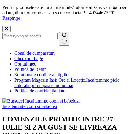
Pentru produsele care nu au marimile/culorile afisate, va rugam sa
adaugati in Order notes sau sa ne contactati! +40744677792
Respinge
Sari
la
conținut
Niciun
Cosul de cumparaturi
rezultat
Checkout Page
Contul meu
Politica de Retur
Solutionarea online a litigiilor
Program Magazin Iași: Ore și Locație,Incaltaminte piele
naturala primii pasi si nu numai
Politica de confidențialitate
Incaltaminte copii si bebelusi
COMENZILE PRIMITE INTRE 27
IULIE SI 2 AUGUST SE LIVREAZA