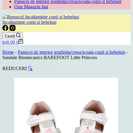
Papucei de interior gradinita/cresa/scoala,copii si bebelusi
Orar Magazin Iasi
Incaltaminte copii si bebelusi
Caută
Coș
lei
0.00
0
de
cumpărături
Home
-
Papucei de interior gradinita/cresa/scoala,copii si bebelusi
-
Sandale Biomecanics BAREFOOT Little Princess
REDUCERI
🔍