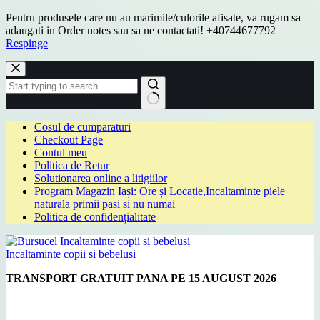
Pentru produsele care nu au marimile/culorile afisate, va rugam sa
adaugati in Order notes sau sa ne contactati! +40744677792
Respinge
Sari
la
conținut
Niciun
Cosul de cumparaturi
rezultat
Checkout Page
Contul meu
Politica de Retur
Solutionarea online a litigiilor
Program Magazin Iași: Ore și Locație,Incaltaminte piele
naturala primii pasi si nu numai
Politica de confidențialitate
Incaltaminte copii si bebelusi
TRANSPORT GRATUIT PANA PE 15 AUGUST 2026