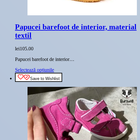
Papucei barefoot de interior, material
textil
lei
105.00
Papucei barefoot de interior…
Acest
Selectează opțiunile
produs
Save to Wishlist
are
mai
multe
variații.
Opțiunile
pot
fi
alese
în
pagina
produsului.