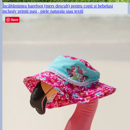
Încălțămintea barefoot (mers descult) pentru copii si bebelusi
inclusiv primii pasi , piele naturala siau textil
Save