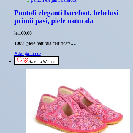
multe
variații.
Pantofi eleganti barefoot, bebelusi
Opțiunile
pot
primii pasi, piele naturala
fi
alese
lei
160.00
în
pagina
100% piele naturala certificată,…
produsului.
Adaugă în coș
Save to Wishlist