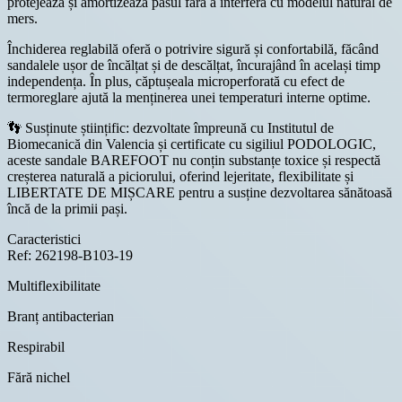
protejează și amortizează pasul fără a interfera cu modelul natural de
mers.
Închiderea reglabilă oferă o potrivire sigură și confortabilă, făcând
sandalele ușor de încălțat și de descălțat, încurajând în același timp
independența. În plus, căptușeala microperforată cu efect de
termoreglare ajută la menținerea unei temperaturi interne optime.
👣 Susținute științific: dezvoltate împreună cu Institutul de
Biomecanică din Valencia și certificate cu sigiliul PODOLOGIC,
aceste sandale BAREFOOT nu conțin substanțe toxice și respectă
creșterea naturală a piciorului, oferind lejeritate, flexibilitate și
LIBERTATE DE MIȘCARE pentru a susține dezvoltarea sănătoasă
încă de la primii pași.
Caracteristici
Ref: 262198-B103-19
Multiflexibilitate
Branț antibacterian
Respirabil
Fără nichel