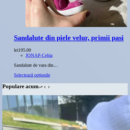
Sandalute din piele velur, primii pasi
lei
195.00
JONAP-Cehia
Sandalute de vara din…
Acest
Selectează opțiunile
produs
are
Populare acum
mai
multe
variații.
Opțiunile
pot
fi
alese
în