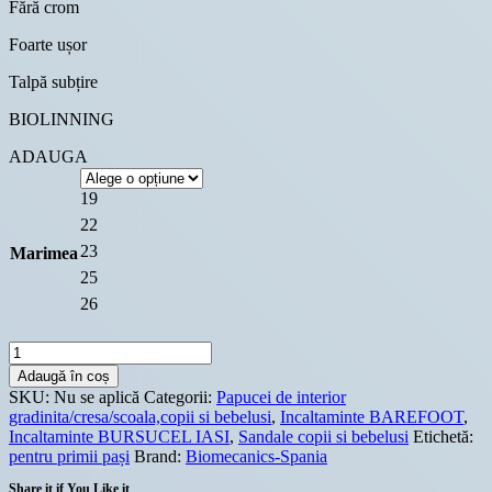
Fără crom
Foarte ușor
Talpă subțire
BIOLINNING
ADAUGA
19
22
23
Marimea
25
26
Cantitate
Sandale
Adaugă în coș
Biomecanics
SKU:
Nu se aplică
Categorii:
Papucei de interior
BAREFOOT
gradinita/cresa/scoala,copii si bebelusi
,
Incaltaminte BAREFOOT
,
Little
Incaltaminte BURSUCEL IASI
,
Sandale copii si bebelusi
Etichetă:
Princess
pentru primii pași
Brand:
Biomecanics-Spania
Share it if You Like it