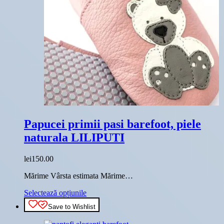
Papucei primii pasi barefoot, piele
naturala LILIPUTI
lei
150.00
Mărime Vârsta estimata Mărime…
Acest
Selectează opțiunile
produs
Save to Wishlist
are
mai