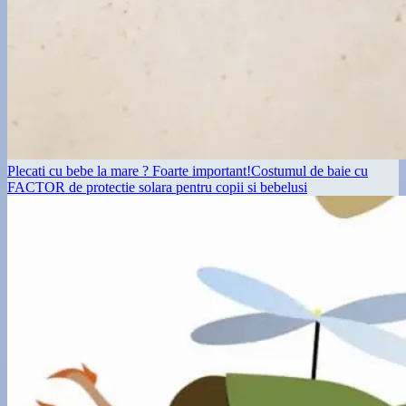
Plecati cu bebe la mare ? Foarte important!Costumul de baie cu
FACTOR de protectie solara pentru copii si bebelusi