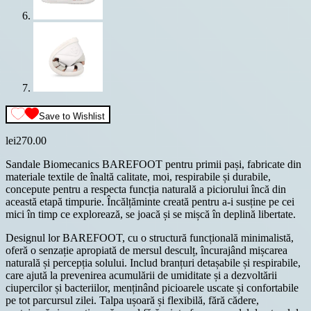
Save to Wishlist
lei
270.00
Sandale Biomecanics BAREFOOT pentru primii pași, fabricate din
materiale textile de înaltă calitate, moi, respirabile și durabile,
concepute pentru a respecta funcția naturală a piciorului încă din
această etapă timpurie. Încălțăminte creată pentru a-i susține pe cei
mici în timp ce explorează, se joacă și se mișcă în deplină libertate.
Designul lor BAREFOOT, cu o structură funcțională minimalistă,
oferă o senzație apropiată de mersul desculț, încurajând mișcarea
naturală și percepția solului. Includ branțuri detașabile și respirabile,
care ajută la prevenirea acumulării de umiditate și a dezvoltării
ciupercilor și bacteriilor, menținând picioarele uscate și confortabile
pe tot parcursul zilei. Talpa ușoară și flexibilă, fără cădere,