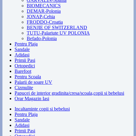
GARVALIN-Spania
BIOMECANICS
DEMAR-Polonia
JONAP-Cehia
FRODDO-Croatia
BENJIE OF SWITZERLAND
TUTU-Palariute UV POLONIA
Befado-Polonia
Pentru Plaja
Sandale
Adidasi
Primii Pasi
Ortopedici
Barefoot
Pentru Scoala
Palarii de soare UV
Cizmulite
Papucei de interior gradinita/cresa/scoala,copii si bebelusi
Orar Magazin Iasi
Incaltaminte copii si bebelusi
Pentru Plaja
Sandale
Adidasi
Primii Pasi