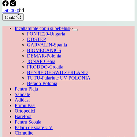
Coș
lei
0.00
0
de
Caută
cumpărături
Incaltaminte copii si bebelusi
PONTE20-Ungaria
DDSTEP
GARVALIN-Spania
BIOMECANICS
DEMAR-Polonia
JONAP-Cehia
FRODDO-Croatia
BENJIE OF SWITZERLAND
TUTU-Palariute UV POLONIA
Befado-Polonia
Pentru Plaja
Sandale
Adidasi
Primii Pasi
Ortopedici
Barefoot
Pentru Scoala
Palarii de soare UV
Cizmulite