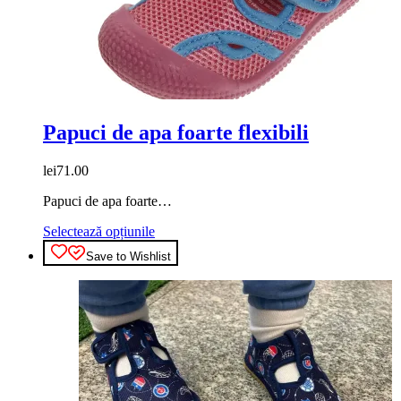
Papuci de apa foarte flexibili
lei
71.00
Papuci de apa foarte…
Acest
Selectează opțiunile
produs
Save to Wishlist
are
mai
multe
variații.
Opțiunile
pot
fi
alese
în