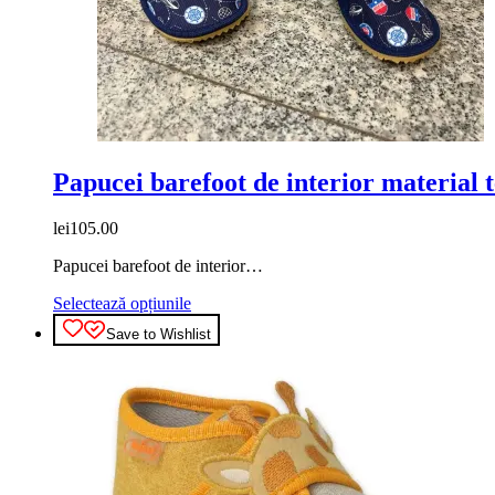
pagina
produsului.
Papucei barefoot de interior material t
lei
105.00
Papucei barefoot de interior…
Acest
Selectează opțiunile
produs
Save to Wishlist
are
mai
multe
variații.
Opțiunile
pot
fi
alese