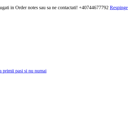
daugati in Order notes sau sa ne contactati! +40744677792
Respinge
a primii pasi si nu numai