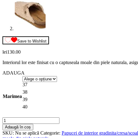
Save to Wishlist
lei
130.00
Interiorul lor este finisat cu o captuseala moale din piele naturala, as
ADAUGA
37
38
Marimea
39
40
Cantitate
Papuci
Adaugă în coș
de
SKU:
Nu se aplică
Categorie:
Papucei de interior gradinita/cresa/scoal
casa