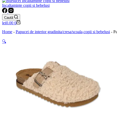
Incaltaminte copii si bebelusi
Caută
Coș
lei
0.00
0
de
cumpărături
Home
-
Papucei de interior gradinita/cresa/scoala,copii si bebelusi
-
Pa
🔍