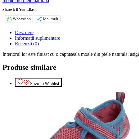
moale din piele naturala
cu
talpa
Share it if You Like it
din
WhatsApp
Mai mult
piele
Descriere
Informații suplimentare
Recenzii (0)
Interiorul lor este finisat cu o captuseala moale din piele naturala, as
Produse similare
Save to Wishlist