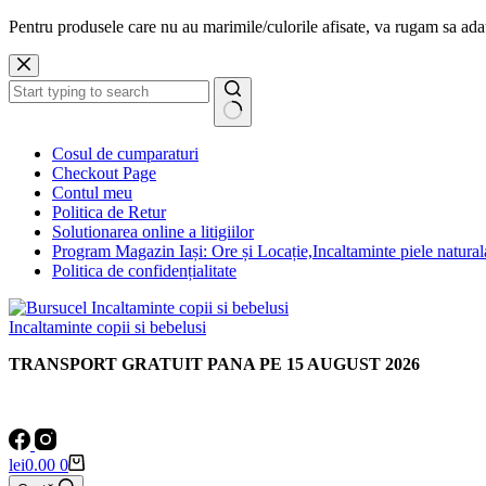
Pentru produsele care nu au marimile/culorile afisate, va rugam sa a
Sari
la
conținut
Niciun
Cosul de cumparaturi
rezultat
Checkout Page
Contul meu
Politica de Retur
Solutionarea online a litigiilor
Program Magazin Iași: Ore și Locație,Incaltaminte piele natural
Politica de confidențialitate
Incaltaminte copii si bebelusi
TRANSPORT GRATUIT PANA PE 15 AUGUST 2026
Coș
lei
0.00
0
de