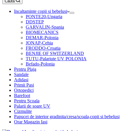
Caută
cumpărături
Incaltaminte copii si bebelusi
PONTE20-Ungaria
DDSTEP
GARVALIN-Spania
BIOMECANICS
DEMAR-Polonia
JONAP-Cehia
FRODDO-Croatia
BENJIE OF SWITZERLAND
TUTU-Palariute UV POLONIA
Befado-Polonia
Pentru Plaja
Sandale
Adidasi
Primii Pasi
Ortopedici
Barefoot
Pentru Scoala
Palarii de soare UV
Cizmulite
Papucei de interior gradinita/cresa/scoala,copii si bebelusi
Orar Magazin Iasi