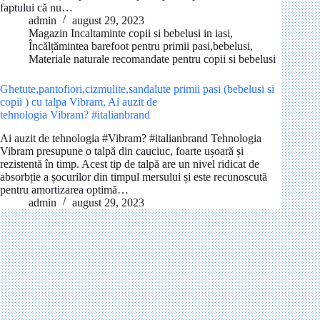
faptului că nu…
admin
august 29, 2023
Magazin Incaltaminte copii si bebelusi in iasi
,
Încălțămintea barefoot pentru primii pasi,bebelusi
,
Materiale naturale recomandate pentru copii si bebelusi
Ghetute,pantofiori,cizmulite,sandalute primii pasi (bebelusi si
copii ) cu talpa Vibram, Ai auzit de
tehnologia Vibram? #italianbrand
Ai auzit de tehnologia #Vibram? #italianbrand Tehnologia
Vibram presupune o talpă din cauciuc, foarte ușoară și
rezistentă în timp. Acest tip de talpă are un nivel ridicat de
absorbție a șocurilor din timpul mersului și este recunoscută
pentru amortizarea optimă…
admin
august 29, 2023