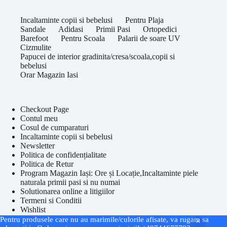
Incaltaminte copii si bebelusi
Pentru Plaja
Sandale
Adidasi
Primii Pasi
Ortopedici
Barefoot
Pentru Scoala
Palarii de soare UV
Cizmulite
Papucei de interior gradinita/cresa/scoala,copii si
bebelusi
Orar Magazin Iasi
Checkout Page
Contul meu
Cosul de cumparaturi
Incaltaminte copii si bebelusi
Newsletter
Politica de confidențialitate
Politica de Retur
Program Magazin Iași: Ore și Locație,Incaltaminte piele
naturala primii pasi si nu numai
Solutionarea online a litigiilor
Termeni si Conditii
Wishlist
Drepturi de autor © 2026 - Temă WordPress de
Pentru produsele care nu au marimile/culorile afisate, va rugam sa