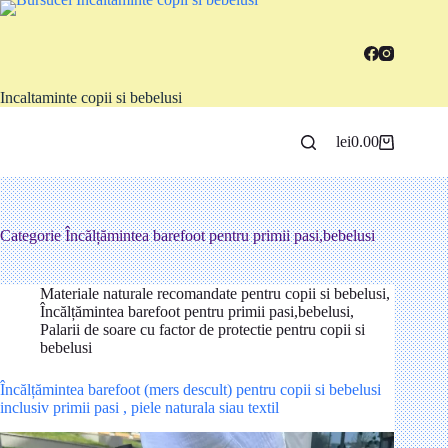
Sari
la
conținut
Incaltaminte copii si bebelusi
lei
0.00
Coș
de
cumpărături
Categorie
Încălțămintea barefoot pentru primii pasi,bebelusi
Materiale naturale recomandate pentru copii si bebelusi
,
Încălțămintea barefoot pentru primii pasi,bebelusi
,
Palarii de soare cu factor de protectie pentru copii si
bebelusi
Încălțămintea barefoot (mers descult) pentru copii si bebelusi
inclusiv primii pasi , piele naturala siau textil