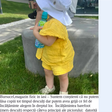
Bursucel,magazin fizic in iasi – Suntem conștienti că nu putem
lăsa copiii tot timpul desculți dar putem avea grijă ce fel de
încălțăminte alegem în dreptul lor. Încălțămintea barefoot
(mers descult) respectă câteva principii ale piciorului: datorită