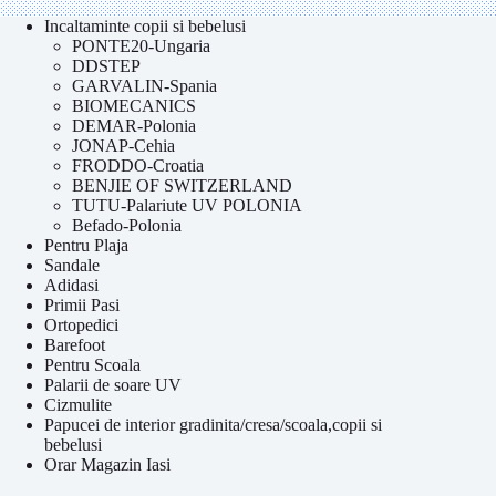
Incaltaminte copii si bebelusi
PONTE20-Ungaria
DDSTEP
GARVALIN-Spania
BIOMECANICS
DEMAR-Polonia
JONAP-Cehia
FRODDO-Croatia
BENJIE OF SWITZERLAND
TUTU-Palariute UV POLONIA
Befado-Polonia
Pentru Plaja
Sandale
Adidasi
Primii Pasi
Ortopedici
Barefoot
Pentru Scoala
Palarii de soare UV
Cizmulite
Papucei de interior gradinita/cresa/scoala,copii si
bebelusi
Orar Magazin Iasi