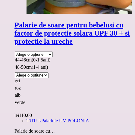
Palarie de soare pentru bebelusi cu
factor de protectie solara UPF 30 + si
protectie la ureche
44-46cm(0-1.5ani)
48-50cm(1-4 ani)
gri
roz
alb
verde
lei
110.00
TUTU-Palariute UV POLONIA
Palarie de soare cu…