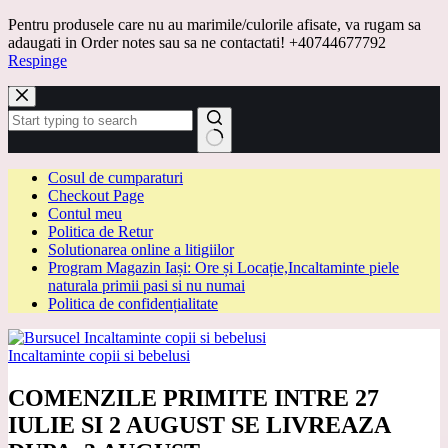
Pentru produsele care nu au marimile/culorile afisate, va rugam sa
adaugati in Order notes sau sa ne contactati! +40744677792
Respinge
Sari
la
conținut
Niciun
Cosul de cumparaturi
rezultat
Checkout Page
Contul meu
Politica de Retur
Solutionarea online a litigiilor
Program Magazin Iași: Ore și Locație,Incaltaminte piele
naturala primii pasi si nu numai
Politica de confidențialitate
Incaltaminte copii si bebelusi
COMENZILE PRIMITE INTRE 27
IULIE SI 2 AUGUST SE LIVREAZA