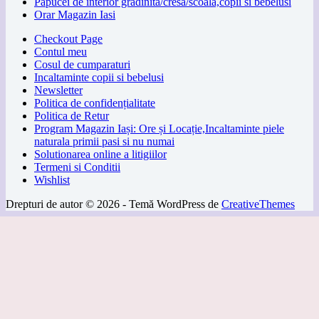
Papucei de interior gradinita/cresa/scoala,copii si bebelusi
Orar Magazin Iasi
Checkout Page
Contul meu
Cosul de cumparaturi
Incaltaminte copii si bebelusi
Newsletter
Politica de confidențialitate
Politica de Retur
Program Magazin Iași: Ore și Locație,Incaltaminte piele
naturala primii pasi si nu numai
Solutionarea online a litigiilor
Termeni si Conditii
Wishlist
Drepturi de autor © 2026 - Temă WordPress de
CreativeThemes