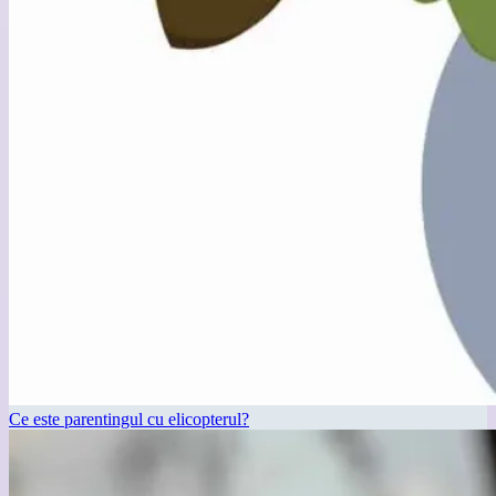
Ce este parentingul cu elicopterul?