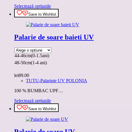
Acest
Selectează opțiunile
produs
Save to Wishlist
are
mai
multe
variații.
Palarie de soare baieti UV
Opțiunile
pot
fi
alese
44-46cm(0-1.5ani)
în
48-50cm(1-4 ani)
pagina
produsului.
lei
89.00
TUTU-Palariute UV POLONIA
100 % BUMBAC UPF…
Acest
Selectează opțiunile
produs
Save to Wishlist
are
mai
multe
variații.
Palarie de soare UV