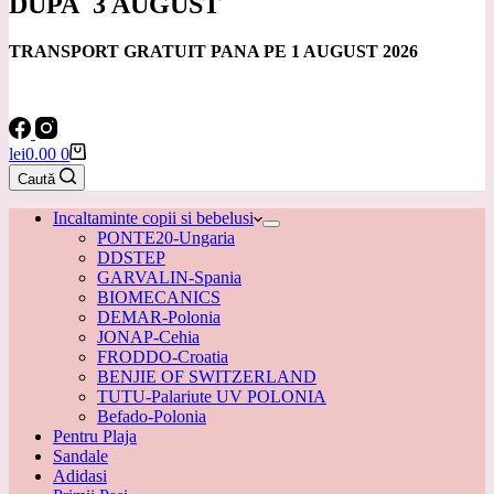
DUPA
3 AUGUST
TRANSPORT GRATUIT PANA PE 1 AUGUST 2026
Coș
lei
0.00
0
de
Caută
cumpărături
Incaltaminte copii si bebelusi
PONTE20-Ungaria
DDSTEP
GARVALIN-Spania
BIOMECANICS
DEMAR-Polonia
JONAP-Cehia
FRODDO-Croatia
BENJIE OF SWITZERLAND
TUTU-Palariute UV POLONIA
Befado-Polonia
Pentru Plaja
Sandale
Adidasi