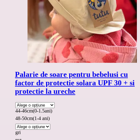
Palarie de soare pentru bebelusi cu
factor de protectie solara UPF 30 + si
protectie la ureche
44-46cm(0-1.5ani)
48-50cm(1-4 ani)
gri
roz