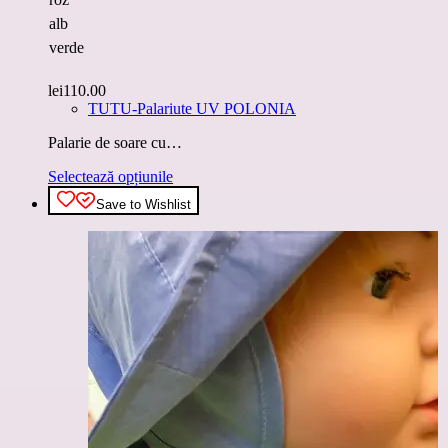
alb
verde
lei
110.00
TUTU-Palariute UV POLONIA
Palarie de soare cu…
Acest
Selectează opțiunile
produs
Save to Wishlist
are
mai
multe
variații.
Opțiunile
pot
fi
alese
în
pagina
produsului.