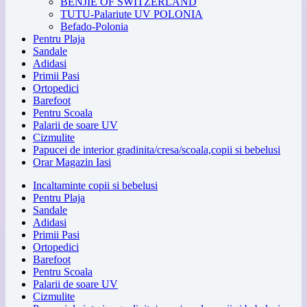
BENJIE OF SWITZERLAND
TUTU-Palariute UV POLONIA
Befado-Polonia
Pentru Plaja
Sandale
Adidasi
Primii Pasi
Ortopedici
Barefoot
Pentru Scoala
Palarii de soare UV
Cizmulite
Papucei de interior gradinita/cresa/scoala,copii si bebelusi
Orar Magazin Iasi
Incaltaminte copii si bebelusi
Pentru Plaja
Sandale
Adidasi
Primii Pasi
Ortopedici
Barefoot
Pentru Scoala
Palarii de soare UV
Cizmulite