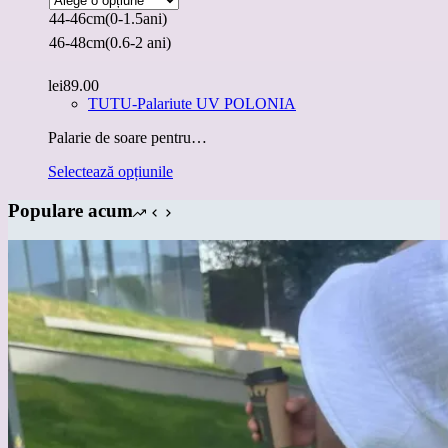
44-46cm(0-1.5ani)
46-48cm(0.6-2 ani)
lei
89.00
TUTU-Palariute UV POLONIA
Palarie de soare pentru…
Acest
Selectează opțiunile
produs
are
Populare acum
mai
multe
variații.
Opțiunile
pot
fi
alese
în
pagina
produsului.