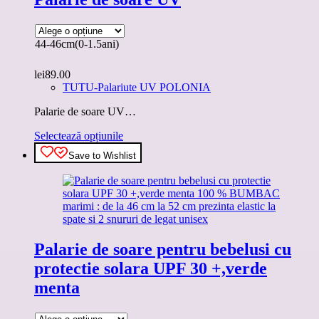
Opțiunile
pot
fi
alese
44-46cm(0-1.5ani)
în
pagina
lei
89.00
produsului.
TUTU-Palariute UV POLONIA
Palarie de soare UV…
Acest
Selectează opțiunile
produs
Save to Wishlist
are
mai
multe
variații.
Opțiunile
pot
fi
Palarie de soare pentru bebelusi cu
alese
în
protectie solara UPF 30 +,verde
pagina
menta
produsului.