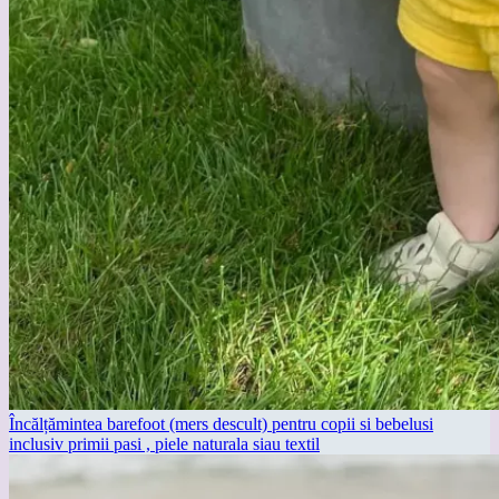
Încălțămintea barefoot (mers descult) pentru copii si bebelusi
inclusiv primii pasi , piele naturala siau textil