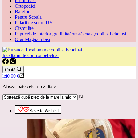
Primii Pasi
Ortopedici
Barefoot
Pentru Scoala
Palarii de soare UV
Cizmulite
Papucei de interior gradinita/cresa/scoala,copii si bebelusi
Orar Magazin Iasi
Incaltaminte copii si bebelusi
Caută
Coș
lei
0.00
0
de
Sortat
cumpărături
Afișez toate cele 5 rezultate
după
preț:
de
la
Save to Wishlist
mare
la
mic