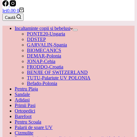
Coș
lei
0.00
0
de
Caută
cumpărături
Incaltaminte copii si bebelusi
PONTE20-Ungaria
DDSTEP
GARVALIN-Spania
BIOMECANICS
DEMAR-Polonia
JONAP-Cehia
FRODDO-Croatia
BENJIE OF SWITZERLAND
TUTU-Palariute UV POLONIA
Befado-Polonia
Pentru Plaja
Sandale
Adidasi
Primii Pasi
Ortopedici
Barefoot
Pentru Scoala
Palarii de soare UV
Cizmulite