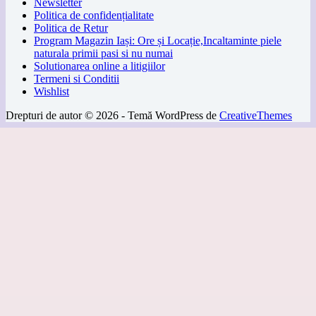
Newsletter
Politica de confidențialitate
Politica de Retur
Program Magazin Iași: Ore și Locație,Incaltaminte piele
naturala primii pasi si nu numai
Solutionarea online a litigiilor
Termeni si Conditii
Wishlist
Drepturi de autor © 2026 - Temă WordPress de
CreativeThemes