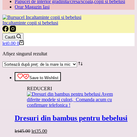
Papucei de interior gradinita/cresa/scoala,copii si bebelusi
Orar Magazin Iasi
Incaltaminte copii si bebelusi
Caută
Coș
lei
0.00
0
de
cumpărături
Afișez singurul rezultat
Save to Wishlist
REDUCERI
Dresuri din bambus pentru bebelusi
Prețul
Prețul
lei
45.00
lei
35.00
inițial
curent