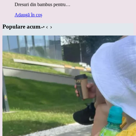
Dresuri din bambus pentru…
a
este:
fost:
lei35.00.
Adaugă în coș
lei45.00.
Populare acum