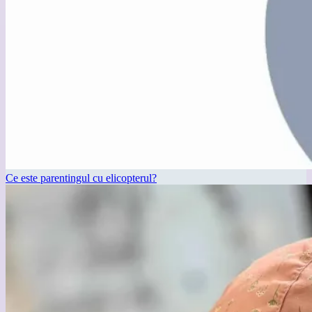
Ce este parentingul cu elicopterul?