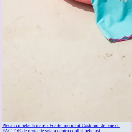
Plecati cu bebe la mare ? Foarte important!Costumul de baie cu
FACTOR de protectie solara pentru copii si bebelusi