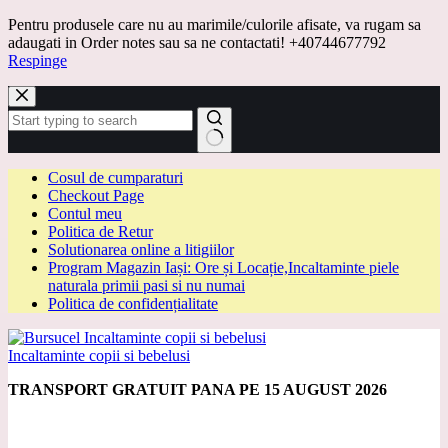
Pentru produsele care nu au marimile/culorile afisate, va rugam sa
adaugati in Order notes sau sa ne contactati! +40744677792
Respinge
Sari
la
conținut
Niciun
Cosul de cumparaturi
rezultat
Checkout Page
Contul meu
Politica de Retur
Solutionarea online a litigiilor
Program Magazin Iași: Ore și Locație,Incaltaminte piele
naturala primii pasi si nu numai
Politica de confidențialitate
Incaltaminte copii si bebelusi
TRANSPORT GRATUIT PANA PE 15 AUGUST 2026