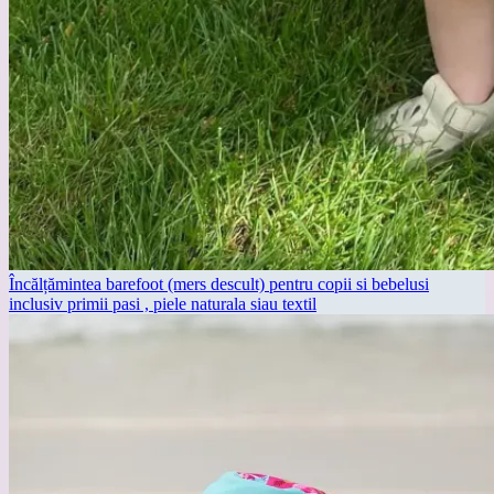
Încălțămintea barefoot (mers descult) pentru copii si bebelusi
inclusiv primii pasi , piele naturala siau textil