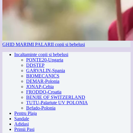
GHID MARIMI PALARII copii si bebelusi
Incaltaminte copii si bebelusi
PONTE20-Ungaria
DDSTEP
GARVALIN-Spania
BIOMECANICS
DEMAR-Polonia
JONAP-Cehia
FRODDO-Croatia
BENJIE OF SWITZERLAND
TUTU-Palariute UV POLONIA
Befado-Polonia
Pentru Plaja
Sandale
Adidasi
Primii Pasi