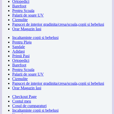
Ortopedici
Barefoot
Pentru Scoala
Palarii de soare UV
Cizmulite
Papucei de interior gradinita/cresa/scoala,copii si bebelusi
Orar Magazin Iasi
Incaltaminte copii si bebelusi
Pentru Plaja
Sandale
Adidasi
Primii Pasi
Ortopedici
Barefoot
Pentru Scoala
Palarii de soare UV
Cizmulite
Papucei de interior gradinita/cresa/scoala,copii si bebelusi
Orar Magazin Iasi
Checkout Page
Contul meu
Cosul de cumparaturi
Incaltaminte copii si bebelusi