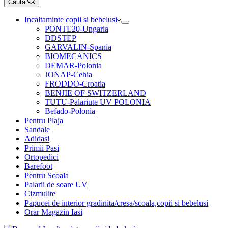
Caută
cumpărături
Incaltaminte copii si bebelusi
PONTE20-Ungaria
DDSTEP
GARVALIN-Spania
BIOMECANICS
DEMAR-Polonia
JONAP-Cehia
FRODDO-Croatia
BENJIE OF SWITZERLAND
TUTU-Palariute UV POLONIA
Befado-Polonia
Pentru Plaja
Sandale
Adidasi
Primii Pasi
Ortopedici
Barefoot
Pentru Scoala
Palarii de soare UV
Cizmulite
Papucei de interior gradinita/cresa/scoala,copii si bebelusi
Orar Magazin Iasi