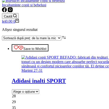
Incaltaminte copii si bebelusi
Caută
Coș
lei
0.00
0
de
cumpărături
Afișez singurul rezultat
Save to Wishlist
Adidasi inalti SPORT
28
29
35