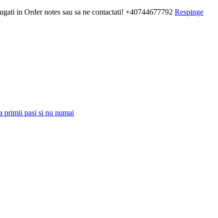
daugati in Order notes sau sa ne contactati! +40744677792
Respinge
a primii pasi si nu numai