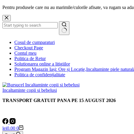
Pentru produsele care nu au marimile/culorile afisate, va rugam sa a
Sari
la
conținut
Niciun
Cosul de cumparaturi
rezultat
Checkout Page
Contul meu
Politica de Retur
Solutionarea online a litigiilor
Program Magazin Iași: Ore și Locație,Incaltaminte piele natural
Politica de confidențialitate
Incaltaminte copii si bebelusi
TRANSPORT GRATUIT PANA PE 15 AUGUST 2026
Coș
lei
0.00
0
de