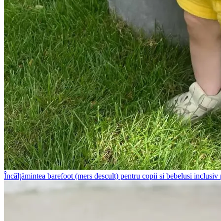
Încălțămintea barefoot (mers descult) pentru copii si bebelusi inclusiv pr