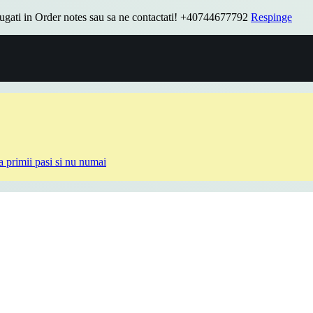
daugati in Order notes sau sa ne contactati! +40744677792
Respinge
a primii pasi si nu numai