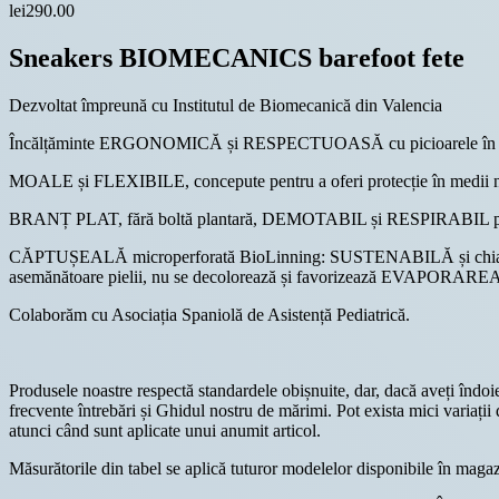
lei
290.00
Sneakers BIOMECANICS barefoot fete
Dezvoltat împreună cu Institutul de Biomecanică din Valencia
Încălțăminte ERGONOMICĂ și RESPECTUOASĂ cu picioarele în fiec
MOALE și FLEXIBILE, concepute pentru a oferi protecție în medii neco
BRANȚ PLAT, fără boltă plantară, DEMOTABIL și RESPIRABIL pentru
CĂPTUȘEALĂ microperforată BioLinning: SUSTENABILĂ și chiar m
asemănătoare pielii, nu se decolorează și favorizează EVAPORARE
Colaborăm cu Asociația Spaniolă de Asistență Pediatrică.
Produsele noastre respectă standardele obișnuite, dar, dacă aveți îndoi
frecvente întrebări și Ghidul nostru de mărimi. Pot exista mici variații
atunci când sunt aplicate unui anumit articol.
Măsurătorile din tabel se aplică tuturor modelelor disponibile în maga