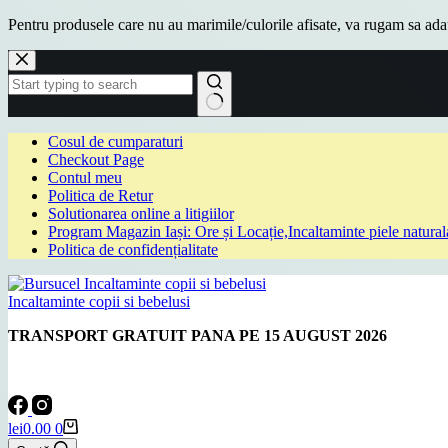
Pentru produsele care nu au marimile/culorile afisate, va rugam sa a
Sari
la
conținut
Niciun
Cosul de cumparaturi
rezultat
Checkout Page
Contul meu
Politica de Retur
Solutionarea online a litigiilor
Program Magazin Iași: Ore și Locație,Incaltaminte piele natural
Politica de confidențialitate
Incaltaminte copii si bebelusi
TRANSPORT GRATUIT PANA PE 15 AUGUST 2026
Coș
lei
0.00
0
de