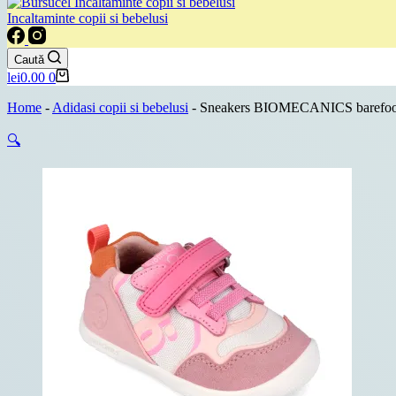
Incaltaminte copii si bebelusi
Caută
Coș
lei
0.00
0
de
cumpărături
Home
-
Adidasi copii si bebelusi
-
Sneakers BIOMECANICS barefoot
🔍