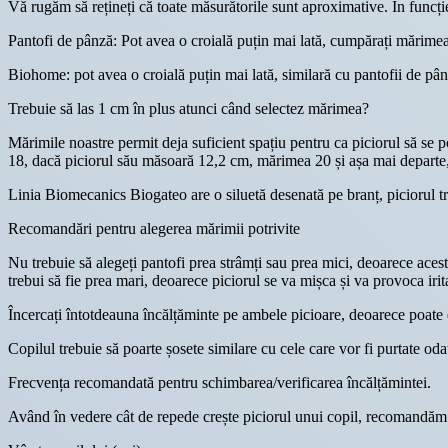
Vă rugăm să rețineți că toate măsurătorile sunt aproximative. În funcți
Pantofi de pânză: Pot avea o croială puțin mai lată, cumpărați mărimea
Biohome: pot avea o croială puțin mai lată, similară cu pantofii de pân
Trebuie să las 1 cm în plus atunci când selectez mărimea?
Mărimile noastre permit deja suficient spațiu pentru ca piciorul să se
18, dacă piciorul său măsoară 12,2 cm, mărimea 20 și așa mai departe, 
Linia Biomecanics Biogateo are o siluetă desenată pe branț, piciorul tr
Recomandări pentru alegerea mărimii potrivite
Nu trebuie să alegeți pantofi prea strâmți sau prea mici, deoarece acest 
trebui să fie prea mari, deoarece piciorul se va mișca și va provoca irita
Încercați întotdeauna încălțăminte pe ambele picioare, deoarece poate e
Copilul trebuie să poarte șosete similare cu cele care vor fi purtate oda
Frecvența recomandată pentru schimbarea/verificarea încălțămintei.
Având în vedere cât de repede crește piciorul unui copil, recomandăm 