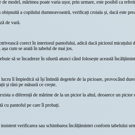
e de model, mărimea poate varia ușor, prin urmare, este posibil ca referi
 obișnuită a copilului dumneavoastră, verificați croiala și, dacă este p
ză de vară.
 potrivească corect în interiorul pantofului, adică dacă piciorul micuț
așa cum se arată în tabelul de mai jos.
ebuie să se încadreze în siluetă atunci când folosește această încălțămin
lucru îi împiedică să își întindă degetele de la picioare, provocând dureri
ții și răni pe măsură ce crește.
xista o diferență de mărime de la un picior la altul, deoarece un picior c
tă cu pantoful pe care îl probați.
insistent verificarea sau schimbarea încălțămintei conform tabelului ur