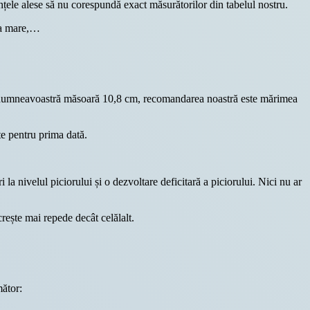
nțele alese să nu corespundă exact măsurătorilor din tabelul nostru.
rea mare,…
ului dumneavoastră măsoară 10,8 cm, recomandarea noastră este mărimea
te pentru prima dată.
 la nivelul piciorului și o dezvoltare deficitară a piciorului. Nici nu ar
rește mai repede decât celălalt.
mător: