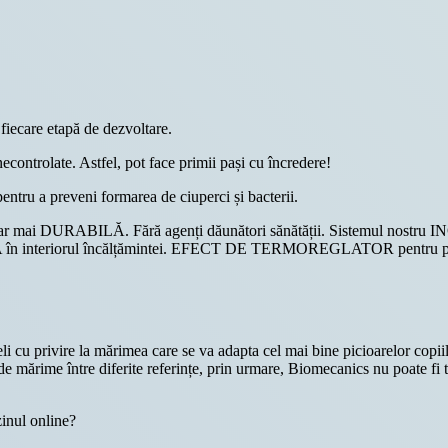
are etapă de dezvoltare.
ntrolate. Astfel, pot face primii pași cu încredere!
 a preveni formarea de ciuperci și bacterii.
ai DURABILĂ. Fără agenți dăunători sănătății. Sistemul nostru 
A în interiorul încălțămintei. EFECT DE TERMOREGLATOR pentru pici
eli cu privire la mărimea care se va adapta cel mai bine picioarelor copii
 de mărime între diferite referințe, prin urmare, Biomecanics nu poate fi 
zinul online?