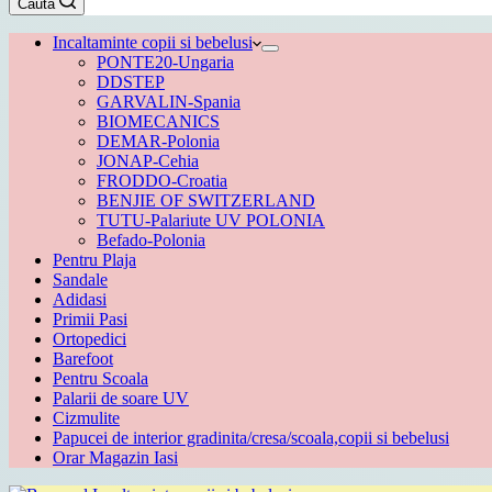
Caută
cumpărături
Incaltaminte copii si bebelusi
PONTE20-Ungaria
DDSTEP
GARVALIN-Spania
BIOMECANICS
DEMAR-Polonia
JONAP-Cehia
FRODDO-Croatia
BENJIE OF SWITZERLAND
TUTU-Palariute UV POLONIA
Befado-Polonia
Pentru Plaja
Sandale
Adidasi
Primii Pasi
Ortopedici
Barefoot
Pentru Scoala
Palarii de soare UV
Cizmulite
Papucei de interior gradinita/cresa/scoala,copii si bebelusi
Orar Magazin Iasi