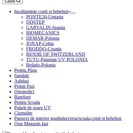
Caută
cumpărături
Incaltaminte copii si bebelusi
PONTE20-Ungaria
DDSTEP
GARVALIN-Spania
BIOMECANICS
DEMAR-Polonia
JONAP-Cehia
FRODDO-Croatia
BENJIE OF SWITZERLAND
TUTU-Palariute UV POLONIA
Befado-Polonia
Pentru Plaja
Sandale
Adidasi
Primii Pasi
Ortopedici
Barefoot
Pentru Scoala
Palarii de soare UV
Cizmulite
Papucei de interior gradinita/cresa/scoala,copii si bebelusi
Orar Magazin Iasi