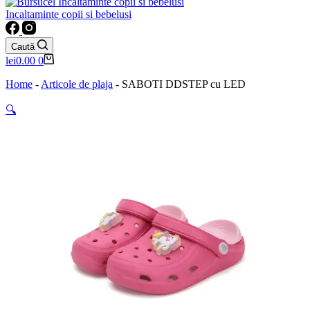
Incaltaminte copii si bebelusi
Caută
Coș
lei
0.00
0
de
cumpărături
Home
-
Articole de plaja
-
SABOTI DDSTEP cu LED
🔍