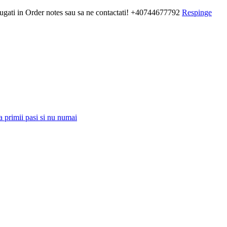
daugati in Order notes sau sa ne contactati! +40744677792
Respinge
a primii pasi si nu numai