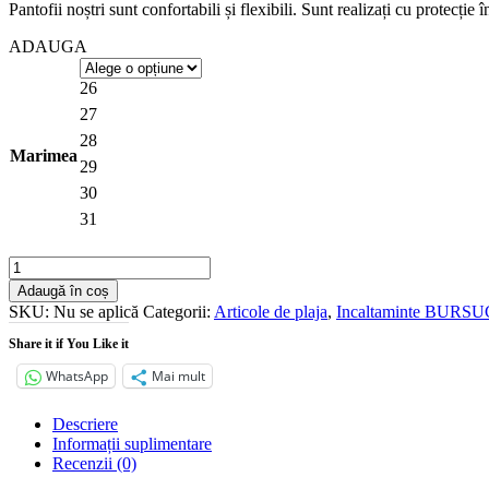
Pantofii noștri sunt confortabili și flexibili. Sunt realizați cu protecți
ADAUGA
26
27
28
Marimea
29
30
31
Cantitate
SABOTI
Adaugă în coș
DDSTEP
SKU:
Nu se aplică
Categorii:
Articole de plaja
,
Incaltaminte BURSU
cu
LED
Share it if You Like it
WhatsApp
Mai mult
Descriere
Informații suplimentare
Recenzii (0)