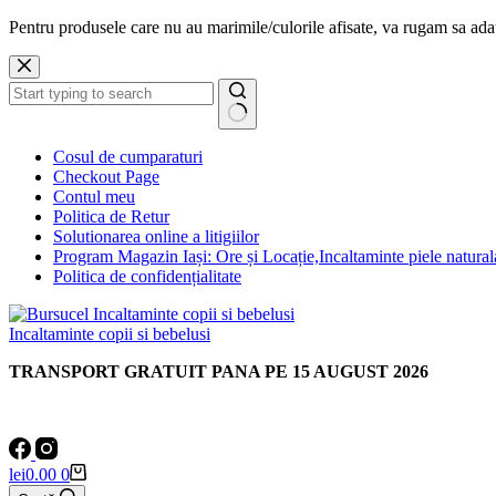
Pentru produsele care nu au marimile/culorile afisate, va rugam sa a
Sari
la
conținut
Niciun
Cosul de cumparaturi
rezultat
Checkout Page
Contul meu
Politica de Retur
Solutionarea online a litigiilor
Program Magazin Iași: Ore și Locație,Incaltaminte piele natural
Politica de confidențialitate
Incaltaminte copii si bebelusi
TRANSPORT GRATUIT PANA PE 15 AUGUST 2026
Coș
lei
0.00
0
de