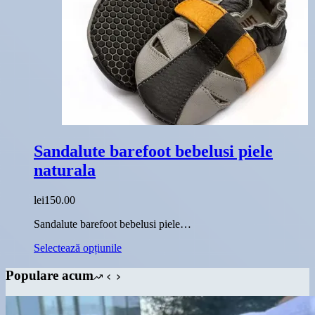
fi
alese
în
pagina
produsului.
Sandalute barefoot bebelusi piele
naturala
lei
150.00
Sandalute barefoot bebelusi piele…
Acest
Selectează opțiunile
produs
are
Populare acum
mai
multe
variații.