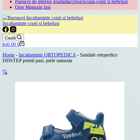
Papucei de interior gradinita/cresa/scoala,copii si bebelusi
Orar Magazin Iasi
Incaltaminte copii si bebelusi
Caută
Coș
lei
0.00
0
de
cumpărături
Home
-
Incaltaminte ORTOPEDICA
-
Sandale ortopedice
DDSTEP primii pasi, piele naturala
🔍