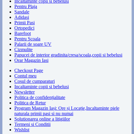
Incaltaminte copii si bebelusi
Pentru Plaja
Sandale
Adidasi
Primii Pasi
Ortopedici
Barefoot
Pentru Scoala
Palarii de soare UV
Cizmulite
Papucei de interior gradinita/cresa/scoala,copii si bebelusi
Orar Magazin Iasi
Checkout Page
Contul meu
Cosul de cumparaturi
Incaltaminte copii si bebelusi
Newsletter
Politica de confidențialitate
Politica de Retur
Program Magazin Iași: Ore și Locație,Incaltaminte piele
naturala primii pasi si nu numai
Solutionarea online a litigiilor
Termeni si Conditii
Wishlist