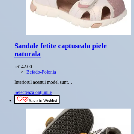
produsului.
Sandale fetite captuseala piele
naturala
lei
142.00
Befado-Polonia
Interiorul acestui model sunt…
Acest
Selectează opțiunile
produs
Save to Wishlist
are
mai
multe
variații.
Opțiunile
pot