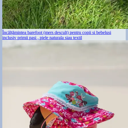
Încălțămintea barefoot (mers descult) pentru copii si bebelusi
inclusiv primii pasi , piele naturala siau textil