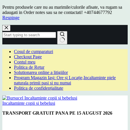
Pentru produsele care nu au marimile/culorile afisate, va rugam sa
adaugati in Order notes sau sa ne contactati! +40744677792
Respinge
Sari
la
conținut
Niciun
Cosul de cumparaturi
rezultat
Checkout Page
Contul meu
Politica de Retur
Solutionarea online a litigiilor
Program Magazin Iași: Ore și Locație,Incaltaminte piele
naturala primii pasi si nu numai
Politica de confidențialitate
Incaltaminte copii si bebelusi
TRANSPORT GRATUIT PANA PE 15 AUGUST 2026