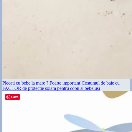
Plecati cu bebe la mare ? Foarte important!Costumul de baie cu
FACTOR de protectie solara pentru copii si bebelusi
Save