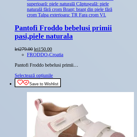
Opțiunile
pot
fi
alese
în
Pantofi Froddo bebelusi primii
pagina
produsului.
pasi,piele naturala
Prețul
Prețul
lei
279.00
lei
150.00
inițial
curent
FRODDO-Croatia
a
este:
Pantofi Froddo bebelusi primii…
fost:
lei150.00.
lei279.00.
Acest
Selectează opțiunile
produs
Save to Wishlist
are
mai
multe
variații.
Opțiunile
pot
fi
alese
în
pagina