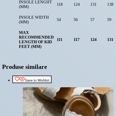
INSOLE LENGHT
118
124
131
138
(MM)
INSOLE WIDTH
54
56
57
59
(MM)
MAX
RECOMMENDED
111
117
124
131
LENGTH OF KID
FEET (MM)
Produse similare
Save to Wishlist