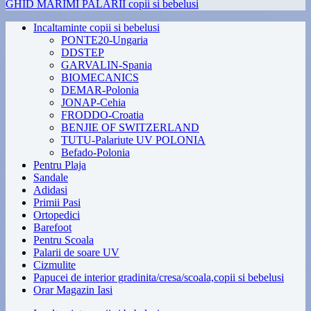
GHID MARIMI PALARII copii si bebelusi
Incaltaminte copii si bebelusi
PONTE20-Ungaria
DDSTEP
GARVALIN-Spania
BIOMECANICS
DEMAR-Polonia
JONAP-Cehia
FRODDO-Croatia
BENJIE OF SWITZERLAND
TUTU-Palariute UV POLONIA
Befado-Polonia
Pentru Plaja
Sandale
Adidasi
Primii Pasi
Ortopedici
Barefoot
Pentru Scoala
Palarii de soare UV
Cizmulite
Papucei de interior gradinita/cresa/scoala,copii si bebelusi
Orar Magazin Iasi