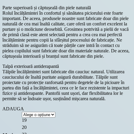
Parte superioară și căptușeală din piele naturală
Rolul încălțămintei în confortul și sănătatea piciorului este foarte
important. De aceea, produsele noastre sunt fabricate doar din piele
naturală de cea mai înaltă calitate, care oferă un confort excelent la
purtare și o moliciune deosebită. Grosimea potrivită a pielii de vacă
de primă clasă este atent selectată pentru a crea cea mai perfectă
încălțăminte pentru copii la sfârșitul procesului de fabricație. Ne
străduim să ne asigurăm că toate părțile care intră în contact cu
pielea copilului sunt fabricate doar din materiale naturale. De aceea,
căptușeala interioară și branțul sunt fabricate din piele.
Talpă exterioară antiderapantă
Tălpile încălțămintei sunt fabricate din cauciuc natural. Utilizarea
cauciucului de înaltă puritate asigură durabilitate. Tălpile sunt
proiectate cu protecție ranforsată pentru degetele de la picioare în
partea din față a încălțămintei, ceea ce le face rezistente la impacturi
fizice și antiderapante. Pantofii sunt ușori, dar flexibilitatea lor le
permite să se îndoaie ușor, susținând mișcarea naturală.
ADAUGA
19
20