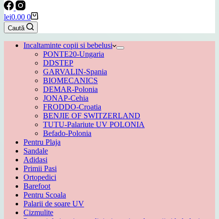
Coș
lei
0.00
0
de
Caută
cumpărături
Incaltaminte copii si bebelusi
PONTE20-Ungaria
DDSTEP
GARVALIN-Spania
BIOMECANICS
DEMAR-Polonia
JONAP-Cehia
FRODDO-Croatia
BENJIE OF SWITZERLAND
TUTU-Palariute UV POLONIA
Befado-Polonia
Pentru Plaja
Sandale
Adidasi
Primii Pasi
Ortopedici
Barefoot
Pentru Scoala
Palarii de soare UV
Cizmulite