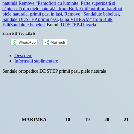
naturală Remove “Pantofiori cu luminite
,
Parte superioară și
căptușeală din piele naturală” from Bulk EditPantofiori barefoot
,
piele naturala
,
primii pasi in iasi
,
Remove “Sandalute bebelusi
,
Sandale DDSTEP primii pasi
,
talpa VIBRAM” from Bulk
EditSandalute bebelusi
Brand:
DDSTEP-Ungaria
Share it if You Like it
WhatsApp
Mai mult
Descriere
Informații suplimentare
Sandale ortopedice DDSTEP primii pasi, piele naturala
MARIMEA
18
19
20
21