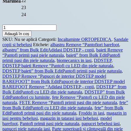
22
Marimea
23
24
Cantitate
Sandale
Adaugă în coș
ortopedice
SKU:
Nu se aplică
Categorii:
Incaltaminte ORTOPEDICA
,
Sandale
DDSTEP
copii si bebelusi
Etichete:
albastru Remove “Pantofiori barefoot
,
primii
albastru” from Bulk EditAdidasi DDSTEP - copii
,
baieti Remove
pasi,
“Pantofi primii pasi piele naturala
,
baieti” from Bulk EditPantofi
piele
primii pasi din piele naturala
,
biomecanics in iasi
,
DDSTEP
,
naturala
DDSTEP baieti Remove “Pantofi cu LED din piele naturala
,
DDSTEP baieti” from Bulk EditPantofi primii pasi piele naturala
,
DDSTEP Remove “Papucei de interior DDSTEP model
BAREFOOT” from Bulk EditPapucei de interior DDSTEP model
BAREFOOT Remove “Adidasi DDSTEP - copii
,
DDSTEP” from
Bulk EditPantofi cu LED din piele naturala
,
DDSTEP” from Bulk
EditPantofiori cu luminite
,
fete Remove “Pantofi cu LED din piele
naturala
,
FETE Remove “Pantofi primii pasi din piele naturala
,
fete”
from Bulk EditPantofi cu LED din piele naturala
,
fete” from Bulk
EditPantofi primii pasi din piele naturala
,
Froddo in iasi
,
magazin in
iasi pentru bebelusi
,
magazin in tatarasi iasi bebelusi
,
model
barefoot
,
Pantofi primii pasi piele naturala
,
papucei bebelusi iasi
,
papucei piele naturala iasi
,
Parte superioară și căptușeală din piele