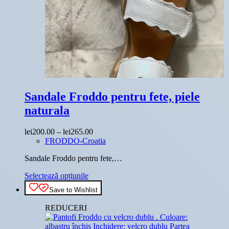
Sandale Froddo pentru fete, piele
naturala
Interval
lei
200.00
–
lei
265.00
de
FRODDO-Croatia
prețuri:
Sandale Froddo pentru fete,…
lei200.00
până
Acest
Selectează opțiunile
la
produs
lei265.00
Save to Wishlist
are
mai
REDUCERI
multe
variații.