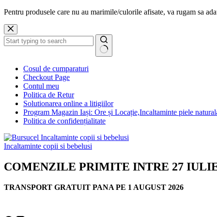
Pentru produsele care nu au marimile/culorile afisate, va rugam sa a
Sari
la
conținut
Niciun
Cosul de cumparaturi
rezultat
Checkout Page
Contul meu
Politica de Retur
Solutionarea online a litigiilor
Program Magazin Iași: Ore și Locație,Incaltaminte piele natural
Politica de confidențialitate
Incaltaminte copii si bebelusi
COMENZILE PRIMITE INTRE 27 IULI
TRANSPORT GRATUIT PANA PE 1 AUGUST 2026