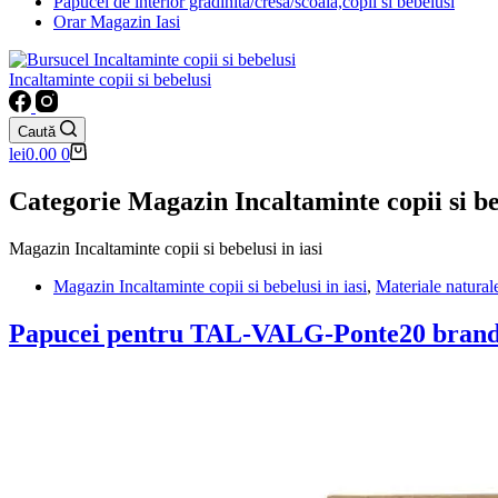
Papucei de interior gradinita/cresa/scoala,copii si bebelusi
Orar Magazin Iasi
Incaltaminte copii si bebelusi
Caută
Coș
lei
0.00
0
de
cumpărături
Categorie
Magazin Incaltaminte copii si beb
Magazin Incaltaminte copii si bebelusi in iasi
Magazin Incaltaminte copii si bebelusi in iasi
,
Materiale natural
Papucei pentru TAL-VALG-Ponte20 brand f