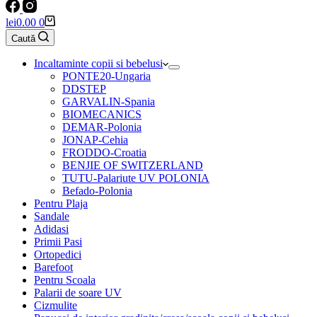
Coș
lei
0.00
0
de
Caută
cumpărături
Incaltaminte copii si bebelusi
PONTE20-Ungaria
DDSTEP
GARVALIN-Spania
BIOMECANICS
DEMAR-Polonia
JONAP-Cehia
FRODDO-Croatia
BENJIE OF SWITZERLAND
TUTU-Palariute UV POLONIA
Befado-Polonia
Pentru Plaja
Sandale
Adidasi
Primii Pasi
Ortopedici
Barefoot
Pentru Scoala
Palarii de soare UV
Cizmulite