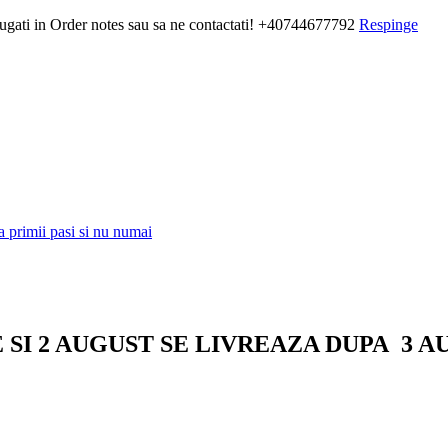
daugati in Order notes sau sa ne contactati! +40744677792
Respinge
a primii pasi si nu numai
E SI 2 AUGUST SE LIVREAZA DUPA
3 A